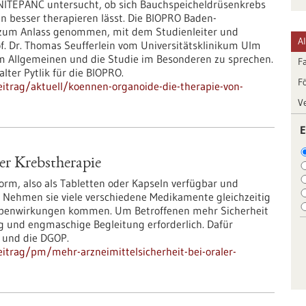
UNITEPANC untersucht, ob sich Bauchspeicheldrüsenkrebs
n besser therapieren lässt. Die BIOPRO Baden-
zum Anlass genommen, mit dem Studienleiter und
A
f. Dr. Thomas Seufferlein vom Universitätsklinikum Ulm
m Allgemeinen und die Studie im Besonderen zu sprechen.
F
lter Pytlik für die BIOPRO.
F
itrag/aktuell/koennen-organoide-die-therapie-von-
V
E
er Krebstherapie
rm, also als Tabletten oder Kapseln verfügbar und
Nehmen sie viele verschiedene Medikamente gleichzeitig
ebenwirkungen kommen. Um Betroffenen mehr Sicherheit
 und engmaschige Begleitung erforderlich. Dafür
 und die DGOP.
itrag/pm/mehr-arzneimittelsicherheit-bei-oraler-