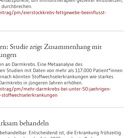
 Ansatzpunkte, um Immuntherapien gezielter einzusetzen,
u durchbrechen.
itrag/pm/eierstockkrebs-fettgewebe-beeinflusst-
gen: Studie zeigt Zusammenhang mit
kungen
n an Darmkrebs. Eine Metaanalyse des
alen Studien mit Daten von mehr als 117.000 Patient*innen
emnach könnten Stoffwechselerkrankungen wie starkes
 Darmkrebs in jüngeren Jahren erhöhen.
eitrag/pm/mehr-darmkrebs-bei-unter-50-jaehrigen-
-stoffwechselerkrankungen
irksam behandeln
 behandelbar. Entscheidend ist, die Erkrankung frühzeitig