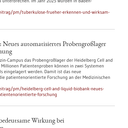
u unterbrechen. Im Jahr 2025 wurden in Baden-
eitrag/pm/tuberkulose-frueher-erkennen-und-wirksam-
: Neues automatisiertes Probengroßlager
chung
izin-Campus das Probengroßlager der Heidelberg Cell and
f Millionen Patientenproben können in zwei Systemen
s eingelagert werden. Damit ist das neue
 die patientenorientierte Forschung an der Medizinischen
itrag/pm/heidelberg-cell-and-liquid-biobank-neues-
atientenorientierte-forschung
t bedeutsame Wirkung bei