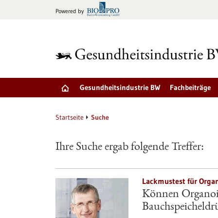
zum
Powered by
Inhalt
springen
Gesundheitsindustrie BW
Fachbeiträge
Startseite
Suche
Ihre Suche ergab folgende Treffer:
Lackmustest für Organ
Können Organoid
Bauchspeicheldrü