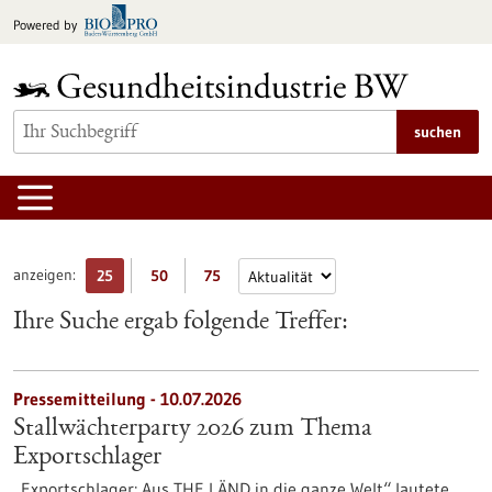
zum
Powered by
Inhalt
springen
suchen
anzeigen:
25
50
75
Ihre Suche ergab folgende Treffer:
Pressemitteilung - 10.07.2026
Stallwächterparty 2026 zum Thema
Exportschlager
„Exportschlager: Aus THE LÄND in die ganze Welt“ lautete