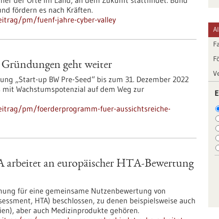
iner der Orte im Land, an dem Zukunft stattfindet. Bund
und fördern es nach Kräften.
itrag/pm/fuenf-jahre-cyber-valley
A
F
F
e Gründungen geht weiter
V
rung „Start-up BW Pre-Seed“ bis zum 31. Dezember 2022
ups mit Wachstumspotenzial auf dem Weg zur
E
eitrag/pm/foerderprogramm-fuer-aussichtsreiche-
A arbeitet an europäischer HTA-Bewertung
dnung für eine gemeinsame Nutzenbewertung von
sessment, HTA) beschlossen, zu denen beispielsweise auch
pien), aber auch Medizinprodukte gehören.