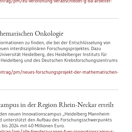
eitrag/pm/eu-verordnung-verabschiedet-g-ba-arbeitet-
thematischen Onkologie
rmationen zu finden, die bei der Entschlüsselung von
neuen interdisziplinären Forschungsprojektes. Dazu
iversität Heidelberg, des Heidelberger Instituts für
ms Heidelberg und des Deutschen Krebsforschungszentrums
eitrag/pm/neues-forschungsprojekt-der-mathematischen-
campus in der Region Rhein-Neckar erteilt
ür den neuen Innovationscampus „Heidelberg Mannheim
Land unterstützt den Aufbau des Forschungsschwerpunkts
1 bis 2024 mit 40 Millionen Euro.
eitrag/pm/alle-foerderzusagen-fuer-innovationscampus-