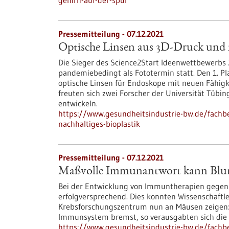
gehirn-auf-der-spur
Pressemitteilung - 07.12.2021
Optische Linsen aus 3D-Druck und n
Die Sieger des Science2Start Ideenwettbewerbs 
pandemiebedingt als Fototermin statt. Den 1. Pl
optische Linsen für Endoskope mit neuen Fähigke
freuten sich zwei Forscher der Universität Tübin
entwickeln.
https://www.gesundheitsindustrie-bw.de/fachb
nachhaltiges-bioplastik
Pressemitteilung - 07.12.2021
Maßvolle Immunantwort kann Blutk
Bei der Entwicklung von Immuntherapien gegen B
erfolgversprechend. Dies konnten Wissenschaft
Krebsforschungszentrum nun an Mäusen zeigen: B
Immunsystem bremst, so verausgabten sich die 
https://www.gesundheitsindustrie-bw.de/fach