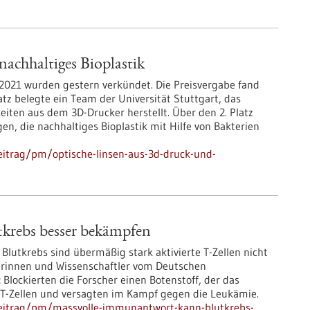
achhaltiges Bioplastik
2021 wurden gestern verkündet. Die Preisvergabe fand
atz belegte ein Team der Universität Stuttgart, das
iten aus dem 3D-Drucker herstellt. Über den 2. Platz
gen, die nachhaltiges Bioplastik mit Hilfe von Bakterien
eitrag/pm/optische-linsen-aus-3d-druck-und-
rebs besser bekämpfen
lutkrebs sind übermäßig stark aktivierte T-Zellen nicht
lerinnen und Wissenschaftler vom Deutschen
lockierten die Forscher einen Botenstoff, der das
T-Zellen und versagten im Kampf gegen die Leukämie.
beitrag/pm/massvolle-immunantwort-kann-blutkrebs-