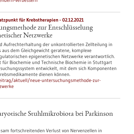
endern-verbessern
atzpunkt für Krebstherapien - 02.12.2021
ngsmethode zur Entschlüsselung
etischer Netzwerke
 Aufrechterhaltung der unkontrollierten Zellteilung in
s aus dem Gleichgewicht geratene, komplexe
ulatorischen epigenetischen Netzwerke verantwortlich.
t für Biochemie und Technische Biochemie in Stuttgart
rsuchungssystem entwickelt, mit dem sich Komponenten
ür Krebsmedikamente dienen können.
eitrag/aktuell/neue-untersuchungsmethode-zur-
tzwerke
aryotische Stuhlmikrobiota bei Parkinson
sam fortschreitenden Verlust von Nervenzellen in