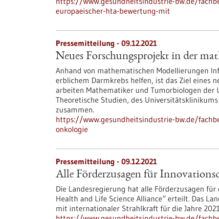
https://www.gesundheitsindustrie-bw.de/fachb
europaeischer-hta-bewertung-mit
Pressemitteilung - 09.12.2021
Neues Forschungsprojekt in der ma
Anhand von mathematischen Modellierungen Info
erblichem Darmkrebs helfen, ist das Ziel eines 
arbeiten Mathematiker und Tumorbiologen der Un
Theoretische Studien, des Universitätskliniku
zusammen.
https://www.gesundheitsindustrie-bw.de/fachb
onkologie
Pressemitteilung - 09.12.2021
Alle Förderzusagen für Innovations
Die Landesregierung hat alle Förderzusagen f
Health and Life Science Alliance“ erteilt. Das 
mit internationaler Strahlkraft für die Jahre 202
https://www.gesundheitsindustrie-bw.de/fachb