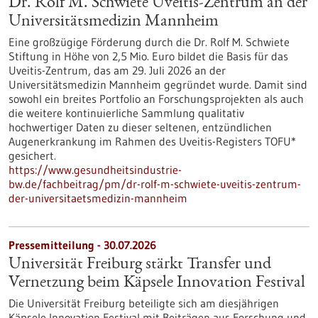
Dr. Rolf M. Schwiete Uveitis-Zentrum an der
Universitätsmedizin Mannheim
Eine großzügige Förderung durch die Dr. Rolf M. Schwiete
Stiftung in Höhe von 2,5 Mio. Euro bildet die Basis für das
Uveitis-Zentrum, das am 29. Juli 2026 an der
Universitätsmedizin Mannheim gegründet wurde. Damit sind
sowohl ein breites Portfolio an Forschungsprojekten als auch
die weitere kontinuierliche Sammlung qualitativ
hochwertiger Daten zu dieser seltenen, entzündlichen
Augenerkrankung im Rahmen des Uveitis-Registers TOFU*
gesichert.
https://www.gesundheitsindustrie-
bw.de/fachbeitrag/pm/dr-rolf-m-schwiete-uveitis-zentrum-
der-universitaetsmedizin-mannheim
Pressemitteilung - 30.07.2026
Universität Freiburg stärkt Transfer und
Vernetzung beim Käpsele Innovation Festival
Die Universität Freiburg beteiligte sich am diesjährigen
Käpsele Innovation Festival mit Beiträgen aus Forschung und