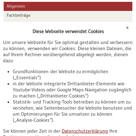
Allgemein
Fachbeiträge
Förderungen
✕
Diese Webseite verwendet Cookies
Veranstaltungen
Um unsere Webseite für Sie optimal gestalten und verbessern
Erscheinungsdatum
zu können, verwenden wir Cookies: Diese kleinen Dateien, die
auf Ihrem Rechner vorübergehend abgelegt werden, dienen
dazu
zurücksetzen
Grundfunktionen der Website zu ermöglichen
(„Essentials“)
anzeigen
in der Website integrierte Drittanbieter-Elemente wie
Youtube-Videos oder Google Maps-Navigation zugänglich
zu machen („Drittanbieter-Cookies“)
Statistik- und Tracking-Tools betreiben zu können um zu
verstehen, wie Seitenbesucher die Website benutzen und
Nach oben
um Optimierungen für Sie umsetzen zu können
(„Analyse-Cookies“).
Sie können jeder Zeit in der
Datenschutzerklärung
Ihre
Informiert bleiben