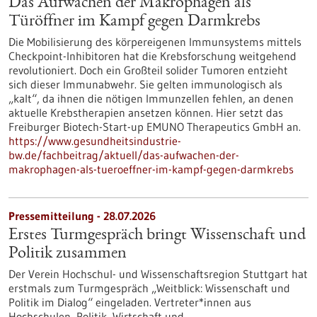
Das Aufwachen der Makrophagen als
Türöffner im Kampf gegen Darmkrebs
Die Mobilisierung des körpereigenen Immunsystems mittels
Checkpoint-Inhibitoren hat die Krebsforschung weitgehend
revolutioniert. Doch ein Großteil solider Tumoren entzieht
sich dieser Immunabwehr. Sie gelten immunologisch als
„kalt“, da ihnen die nötigen Immunzellen fehlen, an denen
aktuelle Krebstherapien ansetzen können. Hier setzt das
Freiburger Biotech-Start-up EMUNO Therapeutics GmbH an.
https://www.gesundheitsindustrie-
bw.de/fachbeitrag/aktuell/das-aufwachen-der-
makrophagen-als-tueroeffner-im-kampf-gegen-darmkrebs
Pressemitteilung - 28.07.2026
Erstes Turmgespräch bringt Wissenschaft und
Politik zusammen
Der Verein Hochschul- und Wissenschaftsregion Stuttgart hat
erstmals zum Turmgespräch „Weitblick: Wissenschaft und
Politik im Dialog“ eingeladen. Vertreter*innen aus
Hochschulen, Politik, Wirtschaft und