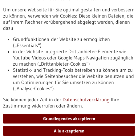
Veranstaltungen
Um unsere Webseite für Sie optimal gestalten und verbessern
Erscheinungsdatum
zu können, verwenden wir Cookies: Diese kleinen Dateien, die
auf Ihrem Rechner vorübergehend abgelegt werden, dienen
dazu
zurücksetzen
Grundfunktionen der Website zu ermöglichen
(„Essentials“)
anzeigen
in der Website integrierte Drittanbieter-Elemente wie
Youtube-Videos oder Google Maps-Navigation zugänglich
zu machen („Drittanbieter-Cookies“)
Statistik- und Tracking-Tools betreiben zu können um zu
verstehen, wie Seitenbesucher die Website benutzen und
Nach oben
um Optimierungen für Sie umsetzen zu können
(„Analyse-Cookies“).
Sie können jeder Zeit in der
Datenschutzerklärung
Ihre
Informiert bleiben
Zustimmung widerrufen oder ändern.
Newsletter abonnieren
Grundlegendes akzeptieren
Alle akzeptieren