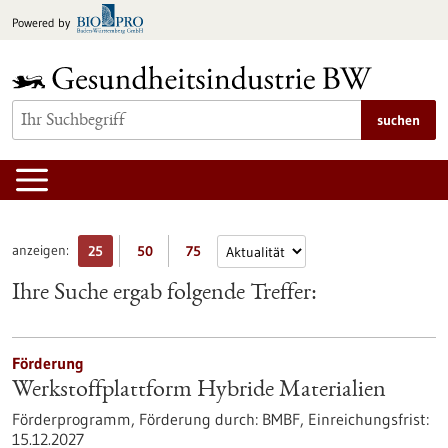
zum
Powered by
Inhalt
springen
suchen
anzeigen:
25
50
75
Ihre Suche ergab folgende Treffer:
Förderung
Werkstoffplattform Hybride Materialien
Förderprogramm,
Förderung durch:
BMBF,
Einreichungsfrist:
15.12.2027