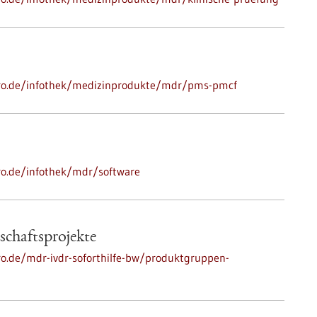
o-pro.de/infothek/medizinprodukte/mdr/pms-pmcf
pro.de/infothek/mdr/software
chaftsprojekte
pro.de/mdr-ivdr-soforthilfe-bw/produktgruppen-