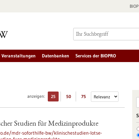
BIO
Veranstaltungen
Datenbanken
Services der BIOPRO
anzeigen:
25
50
75
S
scher Studien für Medizinprodukte
ro.de/mdr-soforthilfe-bw/klinischestudien-lotse-