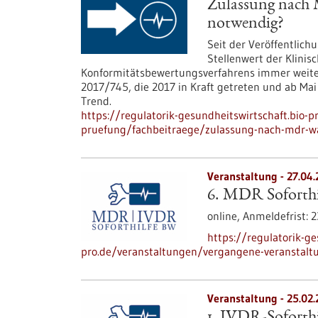
Zulassung nach 
notwendig?
Seit der Veröffentlich
Stellenwert der Klinis
Konformitätsbewertungsverfahrens immer weiter
2017/745, die 2017 in Kraft getreten und ab Mai
Trend.
https://regulatorik-gesundheitswirtschaft.bio-p
pruefung/fachbeitraege/zulassung-nach-mdr-wa
Veranstaltung -
27.04.
6. MDR Soforthi
online,
Anmeldefrist:
2
https://regulatorik-ge
pro.de/veranstaltungen/vergangene-veranstalt
Veranstaltung -
25.02.