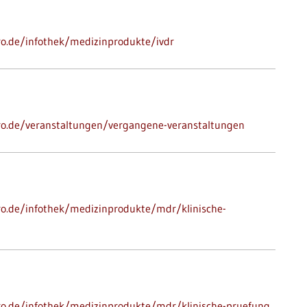
pro.de/infothek/medizinprodukte/ivdr
-pro.de/veranstaltungen/vergangene-veranstaltungen
pro.de/infothek/medizinprodukte/mdr/klinische-
-pro.de/infothek/medizinprodukte/mdr/klinische-pruefung