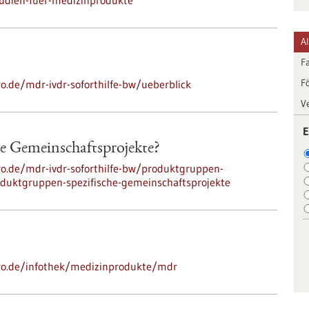
tudien-fuer-medizinprodukte
A
F
F
ro.de/mdr-ivdr-soforthilfe-bw/ueberblick
V
E
e Gemeinschaftsprojekte?
pro.de/mdr-ivdr-soforthilfe-bw/produktgruppen-
oduktgruppen-spezifische-gemeinschaftsprojekte
-pro.de/infothek/medizinprodukte/mdr