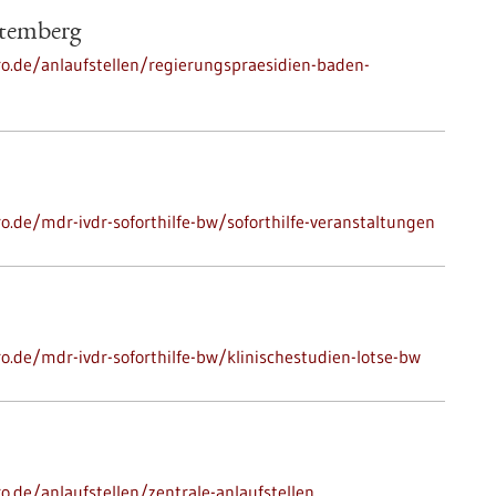
ttemberg
ro.de/anlaufstellen/regierungspraesidien-baden-
ro.de/mdr-ivdr-soforthilfe-bw/soforthilfe-veranstaltungen
ro.de/mdr-ivdr-soforthilfe-bw/klinischestudien-lotse-bw
o.de/anlaufstellen/zentrale-anlaufstellen