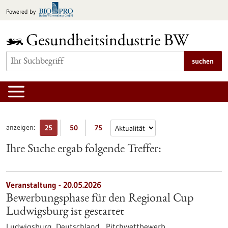
zum
Powered by
Inhalt
springen
suchen
anzeigen:
25
50
75
Ihre Suche ergab folgende Treffer:
Veranstaltung -
20.05.2026
Bewerbungsphase für den Regional Cup
Ludwigsburg ist gestartet
Ludwigsburg, Deutschland ,
Pitchwettbewerb