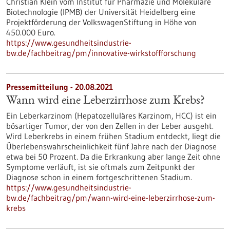
Christian Klein vom Institut für Pharmazie und Molekulare
Biotechnologie (IPMB) der Universität Heidelberg eine
Projektförderung der VolkswagenStiftung in Höhe von
450.000 Euro.
https://www.gesundheitsindustrie-
bw.de/fachbeitrag/pm/innovative-wirkstoffforschung
Pressemitteilung - 20.08.2021
Wann wird eine Leberzirrhose zum Krebs?
Ein Leberkarzinom (Hepatozelluläres Karzinom, HCC) ist ein
bösartiger Tumor, der von den Zellen in der Leber ausgeht.
Wird Leberkrebs in einem frühen Stadium entdeckt, liegt die
Überlebenswahrscheinlichkeit fünf Jahre nach der Diagnose
etwa bei 50 Prozent. Da die Erkrankung aber lange Zeit ohne
Symptome verläuft, ist sie oftmals zum Zeitpunkt der
Diagnose schon in einem fortgeschrittenen Stadium.
https://www.gesundheitsindustrie-
bw.de/fachbeitrag/pm/wann-wird-eine-leberzirrhose-zum-
krebs