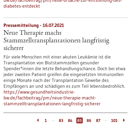
bw.de/fachbeitrag/pm/neue-ursache-zur-entstehung-des-
diabetes-entdeckt
Pressemitteilung - 16.07.2021
Neue Therapie macht
Stammzelltransplantationen langfristig
sicherer
Für viele Menschen mit einer akuten Leukämie ist die
Transplantation von Blutstammzellen gesunder
Spender*innen die letzte Behandlungschance. Doch bei etwa
jeder zweiten Patient greifen die eingesetzten Immunzellen
einige Monate nach der Transplantation Gewebe des
Empfängers an und schädigen es zum Teil lebensbedrohlich.
https://www.gesundheitsindustrie-
bw.de/fachbeitrag/pm/neue-therapie-macht-
stammzelltransplantationen-langfristig-sicherer
…
…
1
83
84
85
86
87
101