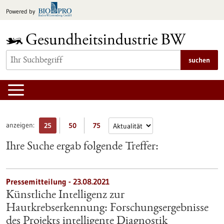
zum
Powered by
Inhalt
springen
suchen
anzeigen:
25
50
75
Ihre Suche ergab folgende Treffer:
Pressemitteilung - 23.08.2021
Künstliche Intelligenz zur
Hautkrebserkennung: Forschungsergebnisse
des Projekts intelligente Diagnostik