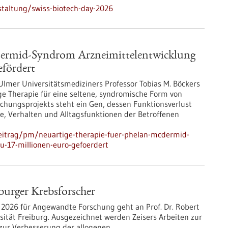
taltung/swiss-biotech-day-2026
Dermid-Syndrom Arzneimittelentwicklung
efördert
Ulmer Universitätsmediziners Professor Tobias M. Böckers
ige Therapie für eine seltene, syndromische Form von
schungsprojekts steht ein Gen, dessen Funktionsverlust
e, Verhalten und Alltagsfunktionen der Betroffenen
eitrag/pm/neuartige-therapie-fuer-phelan-mcdermid-
u-17-millionen-euro-gefoerdert
burger Krebsforscher
026 für Angewandte Forschung geht an Prof. Dr. Robert
rsität Freiburg. Ausgezeichnet werden Zeisers Arbeiten zur
zur Verbesserung der allogenen