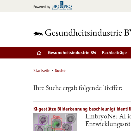
zum
Powered by
Inhalt
springen
Gesundheitsindustrie BW
Fachbeiträge
Startseite
Suche
Ihre Suche ergab folgende Treffer:
KI-gestütze Bilderkennung beschleunigt Identif
EmbryoNet AI ide
Entwicklungsst