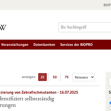
BIO
Veranstaltungen
Datenbanken
Services der BIOPRO
anzeigen:
25
50
75
izierung von Zebrafischmutanten - 16.07.2025
S
ntifiziert selbstständig
örungen