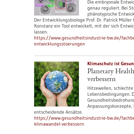
Die embryonale Entwic
genau reguliert. Bei S
phänotypische Entwick
Der Entwicklungsbiologe Prof. Dr. Patrick Mülle
Konstanz ein Tool entwickelt, mit der sich Entwi
lassen.
https://www.gesundheitsindustrie-bw.de/fachbei
entwicklungsstoerungen
Klimaschutz ist Gesun
Planetary Healt
verbessern
Hitzewellen, schlecht
Lebensbedingungen. Di
Gesundheitsbedrohung 
Anpassungskonzepte, H
entscheidende Ansätze.
https://www.gesundheitsindustrie-bw.de/fachbe
klimawandel-verbessern