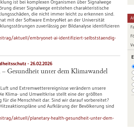
klung ist bei komplexen Organismen über Signalwege
törung dieser Signalwege entstehen charakteristische
lungsschäden, die nicht immer leicht zu erkennen sind.
A
r hat mit der Software EmbryoNet an der Universität
cklungsstörungen zuverlässig per Bildanalyse identifizieren
F
F
trag/aktuell/embryonet-ai-identifiziert-selbststaendig-
V
E
dheitsschutz - 26.02.2026
h – Gesundheit unter dem Klimawandel
e Luft und Extremwetterereignisse verändern unsere
e Klima- und Umweltkrise stellt eine der größten
für die Menschheit dar. Sind wir darauf vorbereitet?
itzeaktionspläne und Aufklärung der Bevölkerung sind
itrag/aktuell/planetary-health-gesundheit-unter-dem-