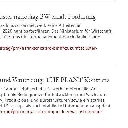
ster nanodiag BW erhält Förderung
das Innovationsnetzwerk seine Arbeiten an
2026 nahtlos fortführen. Das Ministerium für Wirtschaft,
stützt das Clustermanagement durch flankierende
eitrag/pm/hahn-schickard-bmbf-zukunftscluster-
m und Vernetzung: THE PLANT Konstanz
r Campus etabliert, der Gewerbemietern aller Art –
 optimale Bedingungen für Entwicklung und Wachstum
r-, Produktions- und Bürostrukturen sowie ein starkes
l Start-ups als auch etablierte Unternehmen anspricht.
beitrag/pm/innovativer-campus-fuer-wachstum-und-