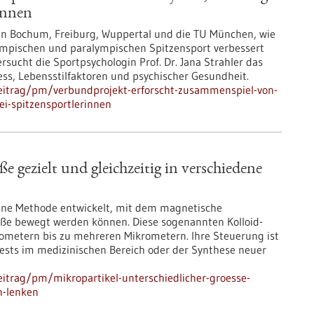
innen
äten Bochum, Freiburg, Wuppertal und die TU München, wie
ympischen und paralympischen Spitzensport verbessert
sucht die Sportpsychologin Prof. Dr. Jana Strahler das
s, Lebensstilfaktoren und psychischer Gesundheit.
eitrag/pm/verbundprojekt-erforscht-zusammenspiel-von-
i-spitzensportlerinnen
e gezielt und gleichzeitig in verschiedene
eine Methode entwickelt, mit dem magnetische
röße bewegt werden können. Diese sogenannten Kolloid-
ometern bis zu mehreren Mikrometern. Ihre Steuerung ist
ests im medizinischen Bereich oder der Synthese neuer
itrag/pm/mikropartikel-unterschiedlicher-groesse-
n-lenken