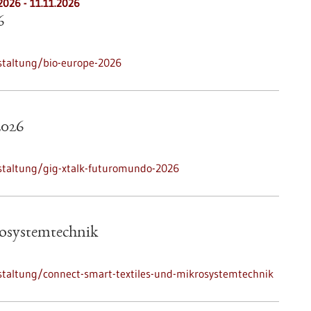
.2026
-
11.11.2026
6
staltung/bio-europe-2026
026
staltung/gig-xtalk-futuromundo-2026
rosystemtechnik
staltung/connect-smart-textiles-und-mikrosystemtechnik