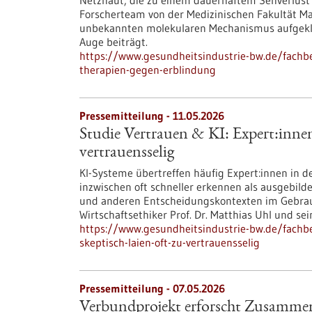
Netzhaut, die zu einem dauerhaftem Sehverlust 
Forscherteam von der Medizinischen Fakultät Ma
unbekannten molekularen Mechanismus aufgeklä
Auge beiträgt.
https://www.gesundheitsindustrie-bw.de/fachbe
therapien-gegen-erblindung
Pressemitteilung - 11.05.2026
Studie Vertrauen & KI: Expert:innen 
vertrauensselig
KI-Systeme übertreffen häufig Expert:innen in d
inzwischen oft schneller erkennen als ausgebild
und anderen Entscheidungskontexten im Gebrauch
Wirtschaftsethiker Prof. Dr. Matthias Uhl und s
https://www.gesundheitsindustrie-bw.de/fachbe
skeptisch-laien-oft-zu-vertrauensselig
Pressemitteilung - 07.05.2026
Verbundprojekt erforscht Zusammen