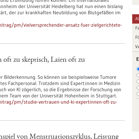
und Erblindung führen können. Ein internationales
nnheim der Universität Heidelberg hat nun einen bislang
rt, der zur krankhaften Neubildung von Blutgefäßen im
A
itrag/pm/vielversprechender-ansatz-fuer-zielgerichtete-
F
F
V
E
oft zu skeptisch, Laien oft zu
er Bilderkennung. So können sie beispielsweise Tumore
etes Fachpersonal. Trotzdem sind Expert:innen in Medizin
 von KI zögerlich, so die Ergebnisse der Forschung von
einem Team von der Universität Hohenheim in Stuttgart.
itrag/pm/studie-vertrauen-und-ki-expertinnen-oft-zu-
spiel von Menstruationszyklus, Leistung