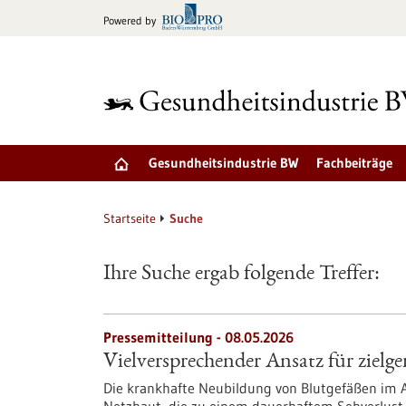
zum
Powered by
Inhalt
springen
Gesundheitsindustrie BW
Fachbeiträge
Startseite
Suche
Ihre Suche ergab folgende Treffer:
Pressemitteilung - 08.05.2026
Vielversprechender Ansatz für zielg
Die krankhafte Neubildung von Blutgefäßen im A