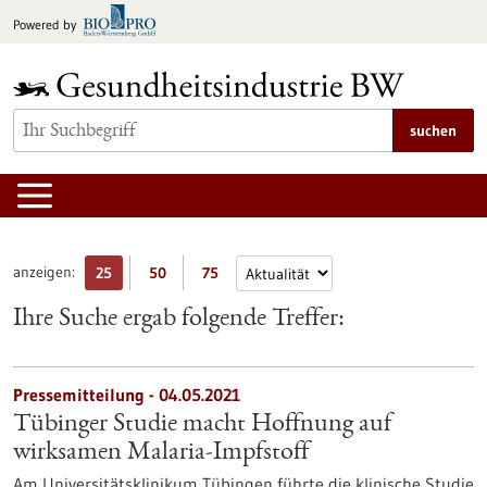
zum
Powered by
Inhalt
springen
suchen
anzeigen:
25
50
75
Ihre Suche ergab folgende Treffer:
Pressemitteilung - 04.05.2021
Tübinger Studie macht Hoffnung auf
wirksamen Malaria-Impfstoff
Am Universitätsklinikum Tübingen führte die klinische Studie