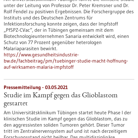
unter der Leitung von Professor Dr. Peter Kremsner und Dr.
Rolf Fendel zu positiven Ergebnissen. Die Forschergruppe des
Instituts und des Deutschen Zentrums für
Infektionsforschung konnte zeigen, dass der Impfstoff
„PfSPZ-CVac“, der in Tübingen gemeinsam mit dem
Biotechnologieunternehmen Sanaria entwickelt wird, einen
Schutz von 77 Prozent gegenüber heterologen
Malariaparasiten bewirkt.
https://www.gesundheitsindustrie-
bw.de/fachbeitrag/pm/tuebinger-studie-macht-hoffnung-
auf-wirksamen-malaria-impfstoff
Pressemitteilung - 03.05.2021
Studie im Kampf gegen das Glioblastom
gestartet
Am Universitätsklinikum Tübingen startet heute Phase I der
klinischen Studie im Kampf gegen das Glioblastom, das zu
den aggressivsten soliden Tumoren gehört. Dieser Tumor
tritt im Zentralnervensystem auf und ist nach derzeitigem
Forschungsstand nicht heilbar. Das multidisziplinäre