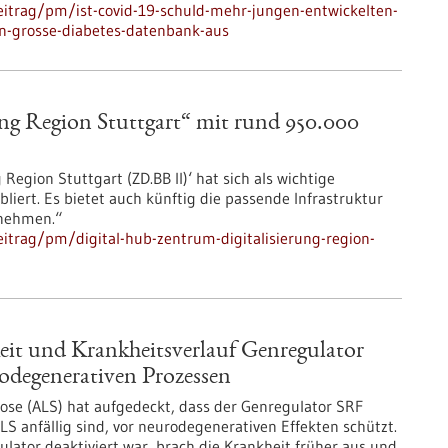
itrag/pm/ist-covid-19-schuld-mehr-jungen-entwickelten-
n-grosse-diabetes-datenbank-aus
ng Region Stuttgart“ mit rund 950.000
Region Stuttgart (ZD.BB II)‘ hat sich als wichtige
abliert. Es bietet auch künftig die passende Infrastruktur
rnehmen.“
itrag/pm/digital-hub-zentrum-digitalisierung-region-
eit und Krankheitsverlauf Genregulator
degenerativen Prozessen
ose (ALS) hat aufgedeckt, dass der Genregulator SRF
S anfällig sind, vor neurodegenerativen Effekten schützt.
ator deaktiviert war, brach die Krankheit früher aus und