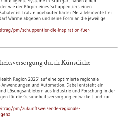
ür Intelligente Systeme in Stuttgart haben einen
 der wie der Körper eines Schuppentiers einen
 Roboter ist trotz eingebauter harter Metallelemente frei
edarf Wärme abgeben und seine Form an die jeweilige
itrag/pm/schuppentier-die-inspiration-fuer-
heitsversorgung durch Künstliche
ealth Region 2025‘ auf eine optimierte regionale
KI-Anwendungen und Automation. Dabei entsteht ein
und Lösungsanbietern aus Industrie und Forschung in der
en für die Gesundheitsversorgung entwickelt und zur
eitrag/pm/zukunftsweisende-regionale-
igenz