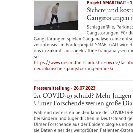
Projekt SMARTGAIT - 1
Sichere und kost
Gangstörungen 
Schlaganfälle, Parkins
Gangstörungen. Für di
Gangstörungen spielen Ganganalysen eine entsch
zeitintensiv. Im Förderprojekt SMARTGAIT wird d
das in Zukunft aussagekräftige Ganganalysen m
soll.
https://www.gesundheitsindustrie-bw.de/fachbei
neurologischer-gangstoerungen-mit-ki
Pressemitteilung - 26.07.2023
Ist COVID-19 schuld? Mehr Jungen e
Ulmer Forschende werten große Dia
Während der ersten beiden Jahre der COVID-19-P
bei Kindern und Jugendlichen in Deutschland g
Ulmer Forschende aus der Epidemiologie und der
sie Daten einer der weltgrößten Patienten-Date