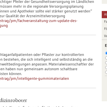
ichtiger Pfeiler der Gesundheitsversorgung im Ländlichen
müssen mehr in die regionale Versorgungsplanung
nnen und Apotheker sollte viel stärker genutzt werden“
A
ur Qualität der Arzneimittelversorgung
eitrag/pm/fachveranstaltung-zum-update-des-
F
rgung
F
V
E
laganfallpatienten oder Pflaster zur kontrollierten
 bestehen, die sich intelligent und selbstständig an die
weltbedingungen anpassen. Materialwissenschaftler der
ngen haben nun gemeinsam autonom schaltbare
eisten können.
eitrag/pm/intelligente-gummimaterialien
dizinroboter