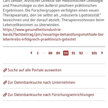
Lars Zender, Ärztlicher Direktor der Medizinischen Onkologie
und Pneumologie zu den äußerst positiven präklinischen
Ergebnissen. Die Forschergruppen verfolgten einen neuen
Therapieansatz, den sie selbst als „induzierte Lipotoxizität“
bezeichnen und der darauf abzielt, Therapieresistenzen beim
Leberzellkarzinom zu überwinden.
https://www.gesundheitsindustrie-
bw.de/fachbeitrag/pm/neuartige-behandlungsmethode-bei-
leberkrebs-erfolgreich-praeklinisch-getestet
…
…
1
88
89
90
91
92
101
Suche auf alle Portale ausweiten
Zur Datenbanksuche nach Unternehmen
Zur Datenbanksuche nach Forschungseinrichtungen