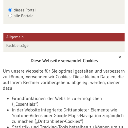
dieses Portal
alle Portale
Allgemein
Fachbeiträge
Förderungen
✕
Diese Webseite verwendet Cookies
Veranstaltungen
Um unsere Webseite für Sie optimal gestalten und verbessern
Erscheinungsdatum
zu können, verwenden wir Cookies: Diese kleinen Dateien, die
auf Ihrem Rechner vorübergehend abgelegt werden, dienen
dazu
zurücksetzen
Grundfunktionen der Website zu ermöglichen
(„Essentials“)
anzeigen
in der Website integrierte Drittanbieter-Elemente wie
Youtube-Videos oder Google Maps-Navigation zugänglich
zu machen („Drittanbieter-Cookies“)
Statistik- und Tracking-Tools betreiben zu können um zu