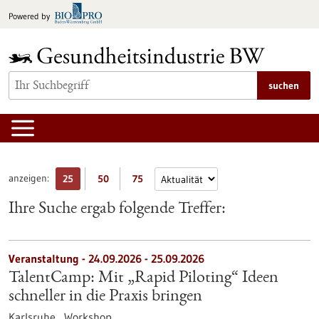
zum
Powered by
Inhalt
springen
suchen
anzeigen:
25
50
75
Ihre Suche ergab folgende Treffer:
Veranstaltung -
24.09.2026
-
25.09.2026
TalentCamp: Mit „Rapid Piloting“ Ideen
schneller in die Praxis bringen
Karlsruhe ,
Workshop