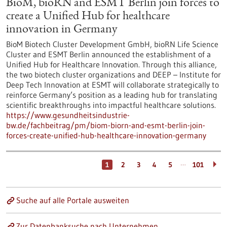
BioM, bioRN and ESMT Berlin join forces to
create a Unified Hub for healthcare
innovation in Germany
BioM Biotech Cluster Development GmbH, bioRN Life Science
Cluster and ESMT Berlin announced the establishment of a
Unified Hub for Healthcare Innovation. Through this alliance,
the two biotech cluster organizations and DEEP – Institute for
Deep Tech Innovation at ESMT will collaborate strategically to
reinforce Germany’s position as a leading hub for translating
scientific breakthroughs into impactful healthcare solutions.
https://www.gesundheitsindustrie-
bw.de/fachbeitrag/pm/biom-biorn-and-esmt-berlin-join-
forces-create-unified-hub-healthcare-innovation-germany
…
1
2
3
4
5
101
Suche auf alle Portale ausweiten
Zur Datenbanksuche nach Unternehmen