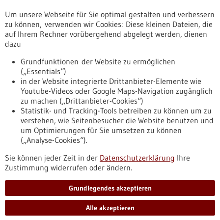
Um unsere Webseite für Sie optimal gestalten und verbessern
Erscheinungsdatum
zu können, verwenden wir Cookies: Diese kleinen Dateien, die
auf Ihrem Rechner vorübergehend abgelegt werden, dienen
dazu
zurücksetzen
Grundfunktionen der Website zu ermöglichen
(„Essentials“)
anzeigen
in der Website integrierte Drittanbieter-Elemente wie
Youtube-Videos oder Google Maps-Navigation zugänglich
zu machen („Drittanbieter-Cookies“)
Statistik- und Tracking-Tools betreiben zu können um zu
verstehen, wie Seitenbesucher die Website benutzen und
Nach oben
um Optimierungen für Sie umsetzen zu können
(„Analyse-Cookies“).
Sie können jeder Zeit in der
Datenschutzerklärung
Ihre
Informiert bleiben
Zustimmung widerrufen oder ändern.
Newsletter abonnieren
Grundlegendes akzeptieren
Alle akzeptieren