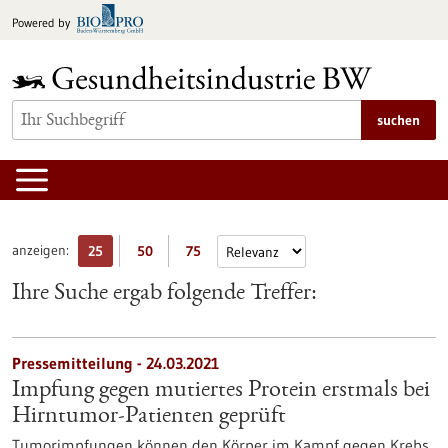
zum
Powered by
Inhalt
springen
suchen
anzeigen:
25
50
75
Ihre Suche ergab folgende Treffer:
Pressemitteilung - 24.03.2021
Impfung gegen mutiertes Protein erstmals bei
Hirntumor-Patienten geprüft
Tumorimpfungen können den Körper im Kampf gegen Krebs