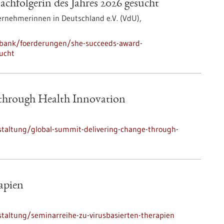
chfolgerin des Jahres 2026 gesucht
rnehmerinnen in Deutschland e.V. (VdU),
nbank/foerderungen/she-succeeds-award-
ucht
 through Health Innovation
staltung/global-summit-delivering-change-through-
apien
taltung/seminarreihe-zu-virusbasierten-therapien