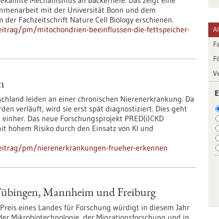
nbekannte Mechanismus an Bäckerhefe. Das zeigt eine
sammenarbeit mit der Universität Bonn und dem
n der Fachzeitschrift Nature Cell Biology erschienen.
itrag/pm/mitochondrien-beeinflussen-die-fettspeicher-
A
F
F
V
n
E
schland leiden an einer chronischen Nierenerkrankung. Da
n verläuft, wird sie erst spät diagnostiziert. Dies geht
n einher. Das neue Forschungsprojekt PRED(i)CKD
mit hohem Risiko durch den Einsatz von KI und
beitrag/pm/nierenerkrankungen-frueher-erkennen
 Tübingen, Mannheim und Freiburg
Preis eines Landes für Forschung würdigt in diesem Jahr
der Mikrobiotechnologie, der Migrationsforschung und in