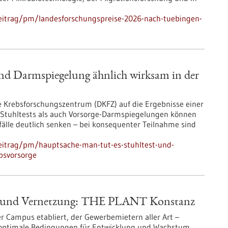
eitrag/pm/landesforschungspreise-2026-nach-tuebingen-
und Darmspiegelung ähnlich wirksam in der
rebsforschungszentrum (DKFZ) auf die Ergebnisse einer
Stuhltests als auch Vorsorge-Darmspiegelungen können
älle deutlich senken – bei konsequenter Teilnahme sind
eitrag/pm/hauptsache-man-tut-es-stuhltest-und-
bsvorsorge
m und Vernetzung: THE PLANT Konstanz
r Campus etabliert, der Gewerbemietern aller Art –
 optimale Bedingungen für Entwicklung und Wachstum