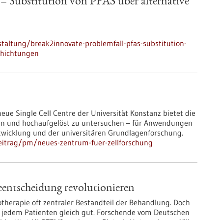
– Substitution von PFAS über alternative
taltung/break2innovate-problemfall-pfas-substitution-
chichtungen
eue Single Cell Centre der Universität Konstanz bietet die
ln und hochaufgelöst zu untersuchen – für Anwendungen
ntwicklung und der universitären Grundlagenforschung.
eitrag/pm/neues-zentrum-fuer-zellforschung
ntscheidung revolutionieren
therapie oft zentraler Bestandteil der Behandlung. Doch
nd jedem Patienten gleich gut. Forschende vom Deutschen