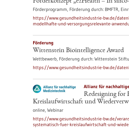
Förderkonzept „e2Health – In silic
Förderprogramm,
Förderung durch:
BMFTR,
Einr
https://www.gesundheitsindustrie-bw.de/daten
modellhafte-und-versorgungsrelevante-anwendu
Förderung
Wittenstein Biointelligence Award
Wettbewerb,
Förderung durch:
Wittenstein Stift
https://www.gesundheitsindustrie-bw.de/daten
Allianz für nachhaltig
Redesigning for 
Kreislaufwirtschaft und Wiederverw
online,
Webinar
https://www.gesundheitsindustrie-bw.de/verans
systematisch-fuer-kreislaufwirtschaft-und-wie