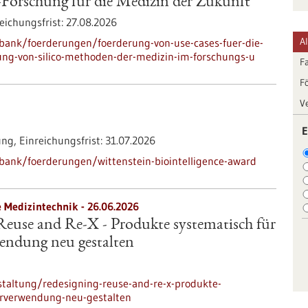
o-Forschung für die Medizin der Zukunft“
eichungsfrist:
27.08.2026
A
bank/foerderungen/foerderung-von-use-cases-fuer-die-
ng-von-silico-methoden-der-medizin-im-forschungs-u
F
F
V
E
ung,
Einreichungsfrist:
31.07.2026
bank/foerderungen/wittenstein-biointelligence-award
e Medizintechnik -
26.06.2026
Reuse and Re-X - Produkte systematisch für
endung neu gestalten
taltung/redesigning-reuse-and-re-x-produkte-
derverwendung-neu-gestalten