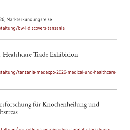
026,
Markterkundungsreise
taltung/bw-i-discovers-tansania
 Healthcare Trade Exhibition
staltung/tanzania-medexpo-2026-medical-und-healthcare-
rtforschung für Knochenheilung und
stress
taltung/ag-treffen-synergien-der-raumfahrtforschung-