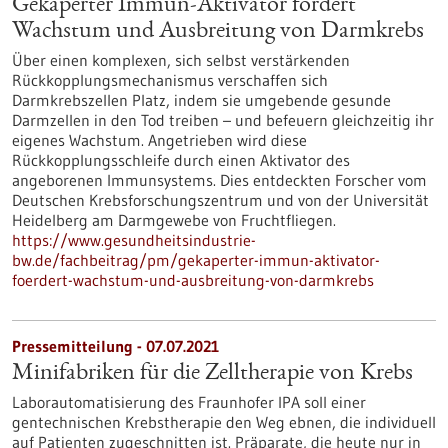
Gekaperter Immun-Aktivator fördert
Wachstum und Ausbreitung von Darmkrebs
Über einen komplexen, sich selbst verstärkenden
Rückkopplungsmechanismus verschaffen sich
Darmkrebszellen Platz, indem sie umgebende gesunde
Darmzellen in den Tod treiben – und befeuern gleichzeitig ihr
eigenes Wachstum. Angetrieben wird diese
Rückkopplungsschleife durch einen Aktivator des
angeborenen Immunsystems. Dies entdeckten Forscher vom
Deutschen Krebsforschungszentrum und von der Universität
Heidelberg am Darmgewebe von Fruchtfliegen.
https://www.gesundheitsindustrie-
bw.de/fachbeitrag/pm/gekaperter-immun-aktivator-
foerdert-wachstum-und-ausbreitung-von-darmkrebs
Pressemitteilung - 07.07.2021
Minifabriken für die Zelltherapie von Krebs
Laborautomatisierung des Fraunhofer IPA soll einer
gentechnischen Krebstherapie den Weg ebnen, die individuell
auf Patienten zugeschnitten ist. Präparate, die heute nur in