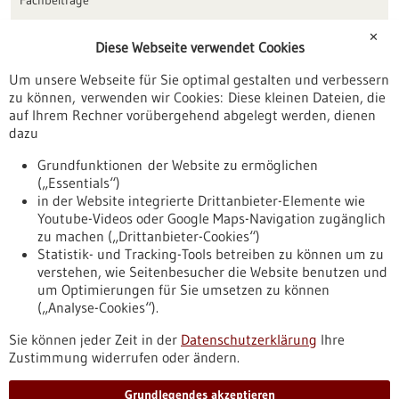
Förderungen
✕
Diese Webseite verwendet Cookies
Veranstaltungen
Um unsere Webseite für Sie optimal gestalten und verbessern
Erscheinungsdatum
zu können, verwenden wir Cookies: Diese kleinen Dateien, die
auf Ihrem Rechner vorübergehend abgelegt werden, dienen
dazu
zurücksetzen
Grundfunktionen der Website zu ermöglichen
(„Essentials“)
anzeigen
in der Website integrierte Drittanbieter-Elemente wie
Youtube-Videos oder Google Maps-Navigation zugänglich
zu machen („Drittanbieter-Cookies“)
Statistik- und Tracking-Tools betreiben zu können um zu
verstehen, wie Seitenbesucher die Website benutzen und
Nach oben
um Optimierungen für Sie umsetzen zu können
(„Analyse-Cookies“).
Sie können jeder Zeit in der
Datenschutzerklärung
Ihre
Informiert bleiben
Zustimmung widerrufen oder ändern.
Newsletter abonnieren
Grundlegendes akzeptieren