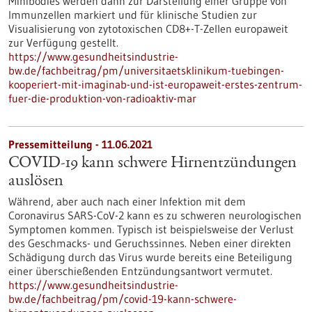
Minibodies werden dann zur Darstellung einer Gruppe von
Immunzellen markiert und für klinische Studien zur
Visualisierung von zytotoxischen CD8+-T-Zellen europaweit
zur Verfügung gestellt.
https://www.gesundheitsindustrie-
bw.de/fachbeitrag/pm/universitaetsklinikum-tuebingen-
kooperiert-mit-imaginab-und-ist-europaweit-erstes-zentrum-
fuer-die-produktion-von-radioaktiv-mar
Pressemitteilung - 11.06.2021
COVID-19 kann schwere Hirnentzündungen
auslösen
Während, aber auch nach einer Infektion mit dem
Coronavirus SARS-CoV-2 kann es zu schweren neurologischen
Symptomen kommen. Typisch ist beispielsweise der Verlust
des Geschmacks- und Geruchssinnes. Neben einer direkten
Schädigung durch das Virus wurde bereits eine Beteiligung
einer überschießenden Entzündungsantwort vermutet.
https://www.gesundheitsindustrie-
bw.de/fachbeitrag/pm/covid-19-kann-schwere-