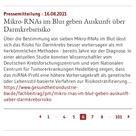
Pressemitteilung - 16.08.2021
Mikro-RNAs im Blut geben Auskunft über
Darmkrebsrisiko
Über die Bestimmung von sieben Mikro-RNAs im Blut lässt
sich das Risiko für Darmkrebs besser vorhersagen als mit
herkömmlichen Methoden - bereits Jahre vor der Diagnose. In
einer aktuellen Studie konnten Wissenschaftler vom
Deutschen Krebsforschungszentrum und vom Nationalen
Centrum für Tumorerkrankungen Heidelberg zeigen, dass
das miRNA-Profil eine höhere Vorhersagekraft als genetische
oder Lebensstil-basierte Verfahren zur Risikostratifizierung…
https://www.gesundheitsindustrie-
bw.de/fachbeitrag/pm/mikro-rnas-im-blut-geben-auskunft-
ueber-darmkrebsrisiko
…
…
1
4
5
6
7
8
101