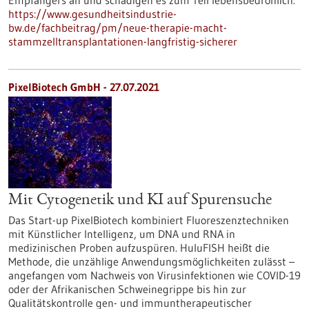
Empfängers an und schädigen es zum Teil lebensbedrohlich.
https://www.gesundheitsindustrie-
bw.de/fachbeitrag/pm/neue-therapie-macht-
stammzelltransplantationen-langfristig-sicherer
PixelBiotech GmbH - 27.07.2021
Mit Cytogenetik und KI auf Spurensuche
Das Start-up PixelBiotech kombiniert Fluoreszenztechniken
mit Künstlicher Intelligenz, um DNA und RNA in
medizinischen Proben aufzuspüren. HuluFISH heißt die
Methode, die unzählige Anwendungsmöglichkeiten zulässt –
angefangen vom Nachweis von Virusinfektionen wie COVID-19
oder der Afrikanischen Schweinegrippe bis hin zur
Qualitätskontrolle gen- und immuntherapeutischer