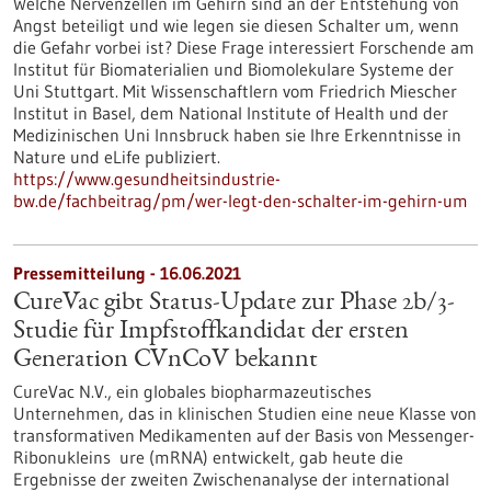
Welche Nervenzellen im Gehirn sind an der Entstehung von
Angst beteiligt und wie legen sie diesen Schalter um, wenn
die Gefahr vorbei ist? Diese Frage interessiert Forschende am
Institut für Biomaterialien und Biomolekulare Systeme der
Uni Stuttgart. Mit Wissenschaftlern vom Friedrich Miescher
Institut in Basel, dem National Institute of Health und der
Medizinischen Uni Innsbruck haben sie Ihre Erkenntnisse in
Nature und eLife publiziert.
https://www.gesundheitsindustrie-
bw.de/fachbeitrag/pm/wer-legt-den-schalter-im-gehirn-um
Pressemitteilung - 16.06.2021
CureVac gibt Status-Update zur Phase 2b/3-
Studie für Impfstoffkandidat der ersten
Generation CVnCoV bekannt
CureVac N.V., ein globales biopharmazeutisches
Unternehmen, das in klinischen Studien eine neue Klasse von
transformativen Medikamenten auf der Basis von Messenger-
Ribonukleins ure (mRNA) entwickelt, gab heute die
Ergebnisse der zweiten Zwischenanalyse der international