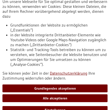
Um unsere Webseite für Sie optimal gestalten und verbessern
Erscheinungsdatum
zu können, verwenden wir Cookies: Diese kleinen Dateien, die
auf Ihrem Rechner vorübergehend abgelegt werden, dienen
dazu
zurücksetzen
Grundfunktionen der Website zu ermöglichen
(„Essentials“)
anzeigen
in der Website integrierte Drittanbieter-Elemente wie
Youtube-Videos oder Google Maps-Navigation zugänglich
zu machen („Drittanbieter-Cookies“)
Statistik- und Tracking-Tools betreiben zu können um zu
verstehen, wie Seitenbesucher die Website benutzen und
Nach oben
um Optimierungen für Sie umsetzen zu können
(„Analyse-Cookies“).
Sie können jeder Zeit in der
Datenschutzerklärung
Ihre
Informiert bleiben
Zustimmung widerrufen oder ändern.
Newsletter abonnieren
Grundlegendes akzeptieren
Alle akzeptieren
2026
©