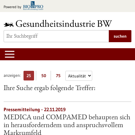
zum
Powered by
Inhalt
springen
suchen
anzeigen:
25
50
75
Ihre Suche ergab folgende Treffer:
Pressemitteilung - 22.11.2019
MEDICA und COMPAMED behaupten sich
in herausforderndem und anspruchsvollem
Marktumfeld