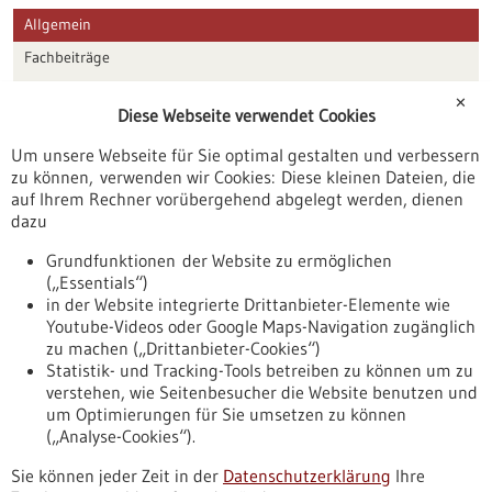
Allgemein
Fachbeiträge
Förderungen
✕
Diese Webseite verwendet Cookies
Veranstaltungen
Um unsere Webseite für Sie optimal gestalten und verbessern
Erscheinungsdatum
zu können, verwenden wir Cookies: Diese kleinen Dateien, die
auf Ihrem Rechner vorübergehend abgelegt werden, dienen
dazu
zurücksetzen
Grundfunktionen der Website zu ermöglichen
(„Essentials“)
anzeigen
in der Website integrierte Drittanbieter-Elemente wie
Youtube-Videos oder Google Maps-Navigation zugänglich
zu machen („Drittanbieter-Cookies“)
Statistik- und Tracking-Tools betreiben zu können um zu
verstehen, wie Seitenbesucher die Website benutzen und
Nach oben
um Optimierungen für Sie umsetzen zu können
(„Analyse-Cookies“).
Sie können jeder Zeit in der
Datenschutzerklärung
Ihre
Informiert bleiben