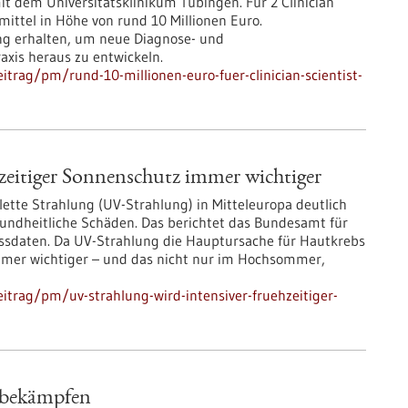
t dem Universitätsklinikum Tübingen. Für 2 Clinician
ittel in Höhe von rund 10 Millionen Euro.
ng erhalten, um neue Diagnose- und
axis heraus zu entwickeln.
trag/pm/rund-10-millionen-euro-fuer-clinician-scientist-
zeitiger Sonnenschutz immer wichtiger
lette Strahlung (UV-Strahlung) in Mitteleuropa deutlich
ndheitliche Schäden. Das berichtet das Bundesamt für
essdaten. Da UV-Strahlung die Hauptursache für Hautkrebs
mmer wichtiger – und das nicht nur im Hochsommer,
itrag/pm/uv-strahlung-wird-intensiver-fruehzeitiger-
 bekämpfen