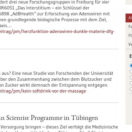
ert drei neue Forschungsgruppen in Freiburg für vier
R6051 „Das Interstitium – ein Schlüssel der
5898 „AdBHealth“ zur Erforschung von Adenoviren mit
A
schen grundlegende biologische Prozesse mit dem Ziel,
raxis…
F
eitrag/pm/herzfunktion-adenoviren-dunkle-materie-dfg-
F
V
E
 aus? Eine neue Studie von Forschenden der Universität
e über den Zusammenhang zwischen dem Blutzucker und
n Zucker wirkt demnach der Entspannung entgegen.
eitrag/pm/kein-softdrink-vor-der-massage
an Scientist Programme in Tübingen
Versorgung bringen – dieses Ziel verfolgt die Medizinische