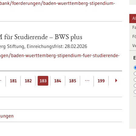
nbank/foerderungen/baden-wuerttemberg-stipendium-
A
F
F
ür Studierende – BWS plus
V
rg Stiftung,
Einreichungsfrist:
28.02.2026
ngen/baden-wuerttemberg-stipendium-fuer-studierende-
E
…
…
181
182
183
184
185
199
tungen