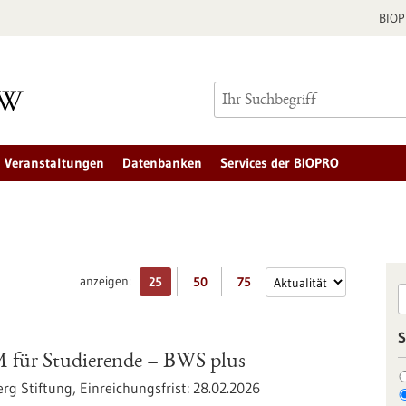
BIO
Veranstaltungen
Datenbanken
Services der BIOPRO
anzeigen:
25
50
75
S
ür Studierende – BWS plus
rg Stiftung,
Einreichungsfrist:
28.02.2026