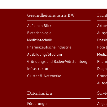
Gesundheitsindustrie BW
Fachb
Auf einen Blick
Aktue
Biotechnologie
Ausge
Medizintechnik
Dossi
Pharmazeutische Industrie
Rote 
Ausbildung/Studium
Mediz
Gründungsland Baden-Württemberg
Pharm
Infrastruktur
Diagn
Cluster & Netzwerke
Grund
Ausge
Datenbanken
Serv
Förderungen
Angeb