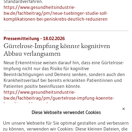
Standardverfahren.
https://www.gesundheitsindustrie-
bw.de/fachbeitrag/pm/neue-tuebinger-studie-soll-
komplikationen-bei-peniskrebs-deutlich-reduzieren
Pressemitteilung - 18.02.2026
Gürtelrose-Impfung könnte kognitiven
Abbau verlangsamen
Neue Erkenntnisse weisen darauf hin, dass eine Gürtelrose-
Impfung nicht nur das Risiko für kognitive
Beeinträchtigungen und Demenz senken, sondern auch den
Krankheitsverlauf bei bereits erkrankten Patientinnen und
Patienten positiv beeinflussen könnte.
https://www.gesundheitsindustrie-
bw.de/fachbeitrag/pm/guertelrose-impfung-koennte-
kognitiven-abbau-verlangsamen
✕
Diese Webseite verwendet Cookies
Um unsere Webseite für Sie optimal gestalten und verbessern
3 Fragen an... - 17.02.2026
zu können, verwenden wir Cookies: Diese kleinen Dateien, die
Prof. Dr. Mark Dominik Alscher,