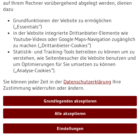
auf Ihrem Rechner vorübergehend abgelegt werden, dienen
Geschäftsführer Bosch Health Campus
dazu
https://www.forum-gesundheitsstandort-
Grundfunktionen der Website zu ermöglichen
bw.de/infothek/stimmen-aus-dem-forum/prof-dr-mark-
(„Essentials“)
dominik-alscher-geschaeftsfuehrer-bosch-health-campus
in der Website integrierte Drittanbieter-Elemente wie
Youtube-Videos oder Google Maps-Navigation zugänglich
zu machen („Drittanbieter-Cookies“)
Pressemitteilung - 17.02.2026
Statistik- und Tracking-Tools betreiben zu können um zu
Spurensuche im Hirnwasser: Chance für
verstehen, wie Seitenbesucher die Website benutzen und
um Optimierungen für Sie umsetzen zu können
Präzisionsdiagnostik bei Hirntumoren
(„Analyse-Cookies“).
Forschenden ist es gelungen, häufige Hirntumorarten im
Kindes- und Jugendalter anhand von Tumor-Erbgut im
Sie können jeder Zeit in der
Datenschutzerklärung
Ihre
Hirnwasser präzise zu diagnostizieren. Bisher konnten
Zustimmung widerrufen oder ändern.
sogenannte Flüssigbiopsien keine derart zuverlässige
Diagnostik ermöglichen. Das internationale Forscherteam
Grundlegendes akzeptieren
optimierte daher eine Sequenzierungstechnik und
entwickelte einen KI-basierte Auswertung. Das neue
Alle akzeptieren
Verfahren könnte dazu beitragen, dass weniger
Gewebeentnahmen notwendig sind.
Einstellungen
https://www.gesundheitsindustrie-
bw.de/fachbeitrag/pm/spurensuche-im-hirnwasser-chance-