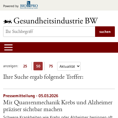
zum
Powered by
Inhalt
springen
suchen
anzeigen:
25
50
75
Ihre Suche ergab folgende Treffer:
Pressemitteilung - 05.03.2026
Mit Quantenmechanik Krebs und Alzheimer
präziser sichtbar machen
Schwere Krankheiten wie Krebs oder Alzheimer beginnen oft