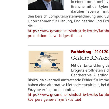
In einer immer mehr v
Branche mit der Cybers
darüber haben wir mit
den Bereich Computersystemvalidierung und Cybe
Unternehmen für Planung, Engineering und Err
die…
https://www.gesundheitsindustrie-bw.de/fachbei
produktion-ein-wichtiges-thema
Fachbeitrag - 29.01.20
Gezielte RNA-Ed
Mit der Entwicklung d
Erbguts eröffneten si
Gentherapie. Allerding
Risiko, da eventuell auftretende Fehler für imm
haben eine alternative Methode entwickelt, bei 
Enzyme erfolgt und damit…
https://www.gesundheitsindustrie-bw.de/fachbei
koerpereigener-enzymaktivitaet