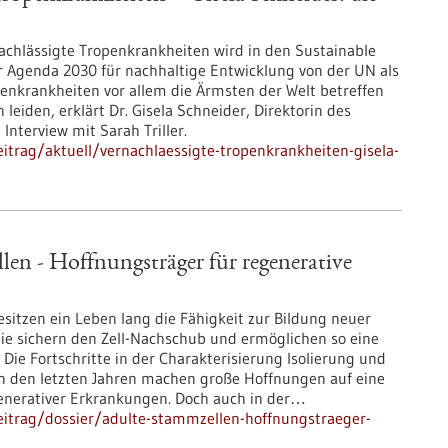
chlässigte Tropenkrankheiten wird in den Sustainable
 Agenda 2030 für nachhaltige Entwicklung von der UN als
openkrankheiten vor allem die Ärmsten der Welt betreffen
leiden, erklärt Dr. Gisela Schneider, Direktorin des
 Interview mit Sarah Triller.
trag/aktuell/vernachlaessigte-tropenkrankheiten-gisela-
en - Hoffnungsträger für regenerative
sitzen ein Leben lang die Fähigkeit zur Bildung neuer
. Sie sichern den Zell-Nachschub und ermöglichen so eine
Die Fortschritte in der Charakterisierung Isolierung und
in den letzten Jahren machen große Hoffnungen auf eine
generativer Erkrankungen. Doch auch in der…
itrag/dossier/adulte-stammzellen-hoffnungstraeger-