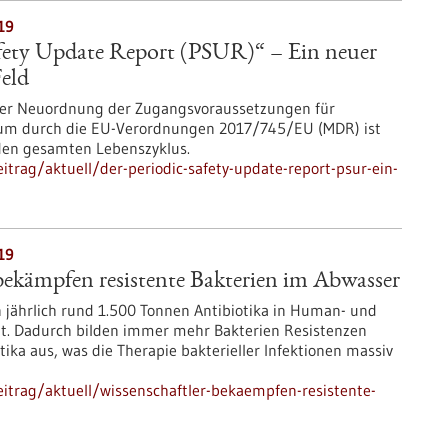
19
afety Update Report (PSUR)“ – Ein neuer
Feld
 der Neuordnung der Zugangsvoraussetzungen für
aum durch die EU-Verordnungen 2017/745/EU (MDR) ist
 den gesamten Lebenszyklus.
trag/aktuell/der-periodic-safety-update-report-psur-ein-
19
bekämpfen resistente Bakterien im Abwasser
 jährlich rund 1.500 Tonnen Antibiotika in Human- und
ht. Dadurch bilden immer mehr Bakterien Resistenzen
ika aus, was die Therapie bakterieller Infektionen massiv
itrag/aktuell/wissenschaftler-bekaempfen-resistente-