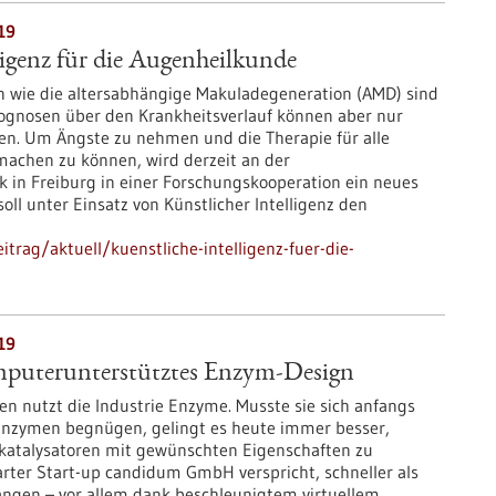
19
ligenz für die Augenheilkunde
 wie die altersabhängige Makuladegeneration (AMD) sind
ognosen über den Krankheitsverlauf können aber nur
en. Um Ängste zu nehmen und die Therapie für alle
machen zu können, wird derzeit an der
k in Freiburg in einer Forschungskooperation ein neues
oll unter Einsatz von Künstlicher Intelligenz den
trag/aktuell/kuenstliche-intelligenz-fuer-die-
19
puterunterstütztes Enzym-Design
en nutzt die Industrie Enzyme. Musste sie sich anfangs
Enzymen begnügen, gelingt es heute immer besser,
katalysatoren mit gewünschten Eigenschaften zu
arter Start-up candidum GmbH verspricht, schneller als
langen – vor allem dank beschleunigtem virtuellem