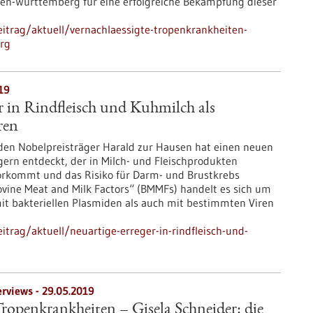
den-Württemberg für eine erfolgreiche Bekämpfung dieser
itrag/aktuell/vernachlaessigte-tropenkrankheiten-
rg
19
r in Rindfleisch und Kuhmilch als
ren
en Nobelpreisträger Harald zur Hausen hat einen neuen
gern entdeckt, der in Milch- und Fleischprodukten
orkommt und das Risiko für Darm- und Brustkrebs
Bovine Meat and Milk Factors“ (BMMFs) handelt es sich um
mit bakteriellen Plasmiden als auch mit bestimmten Viren
trag/aktuell/neuartige-erreger-in-rindfleisch-und-
erviews - 29.05.2019
Tropenkrankheiten – Gisela Schneider: die