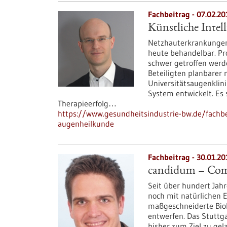
Fachbeitrag - 07.02.20
Künstliche Intel
Netzhauterkrankungen
heute behandelbar. Pr
schwer getroffen werd
Beteiligten planbarer 
Universitätsaugenklini
System entwickelt. Es s
Therapieerfolg…
https://www.gesundheitsindustrie-bw.de/fachbei
augenheilkunde
Fachbeitrag - 30.01.20
candidum – Com
Seit über hundert Jahr
noch mit natürlichen 
maßgeschneiderte Bio
entwerfen. Das Stuttg
bisher zum Ziel zu ge