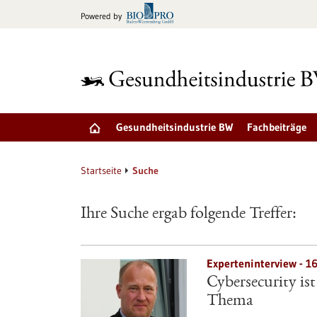
zum
Powered by
Inhalt
springen
Gesundheitsindustrie BW
Fachbeiträge
Startseite
Suche
Ihre Suche ergab folgende Treffer:
Experteninterview - 1
Cybersecurity is
Thema