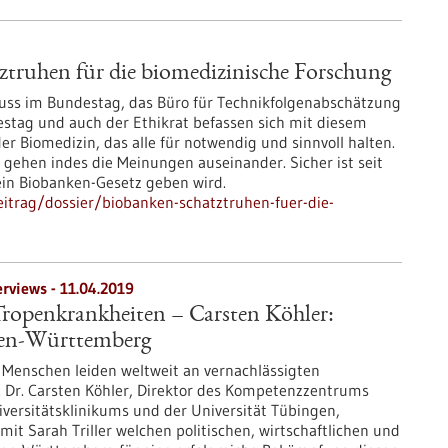
truhen für die biomedizinische Forschung
ss im Bundestag, das Büro für Technikfolgenabschätzung
tag und auch der Ethikrat befassen sich mit diesem
 Biomedizin, das alle für notwendig und sinnvoll halten.
 gehen indes die Meinungen auseinander. Sicher ist seit
kein Biobanken-Gesetz geben wird.
itrag/dossier/biobanken-schatztruhen-fuer-die-
erviews - 11.04.2019
Tropenkrankheiten – Carsten Köhler:
den-Württemberg
e Menschen leiden weltweit an vernachlässigten
. Dr. Carsten Köhler, Direktor des Kompetenzzentrums
versitätsklinikums und der Universität Tübingen,
mit Sarah Triller welchen politischen, wirtschaftlichen und