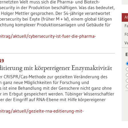
ernetzten Welt muss sich die Pharma- und Biotech-
ecurity in der Produktion beschäftigen. Was das bedeutet,
 Holger Mettler gesprochen. Der 54-jährige verantwortet
A
rsecurity bei Exyte (früher M + W), einem global tätigen
ichtung komplexer Produktionsanlagen und Gebäude für
F
F
trag/aktuell/cybersecurity-ist-fuer-die-pharma-
V
E
19
itierung mit körpereigener Enzymaktivität
er CRISPR/Cas-Methode zur gezielten Veränderung des
ch ganz neue Möglichkeiten für Forschung und
s ist eine Behandlung mit der Genschere nicht ganz ohne
er im Erbgut gespeichert werden. Tübinger Wissenschaftler
der der Eingriff auf RNA-Ebene mit Hilfe körpereigener
trag/aktuell/gezielte-rna-editierung-mit-