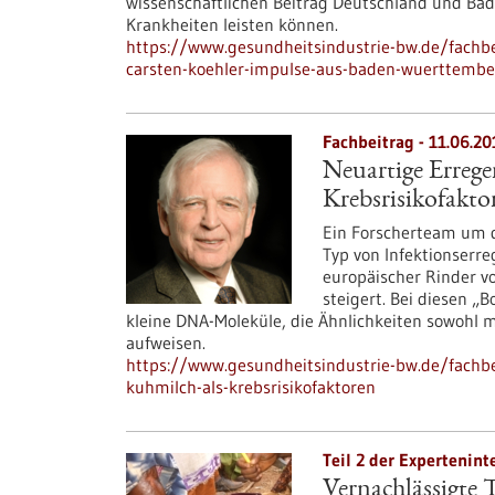
wissenschaftlichen Beitrag Deutschland und Ba
Krankheiten leisten können.
https://www.gesundheitsindustrie-bw.de/fachbe
carsten-koehler-impulse-aus-baden-wuerttembe
Fachbeitrag - 11.06.20
Neuartige Errege
Krebsrisikofakto
Ein Forscherteam um d
Typ von Infektionserre
europäischer Rinder v
steigert. Bei diesen „
kleine DNA-Moleküle, die Ähnlichkeiten sowohl 
aufweisen.
https://www.gesundheitsindustrie-bw.de/fachbei
kuhmilch-als-krebsrisikofaktoren
Teil 2 der Expertenint
Vernachlässigte 