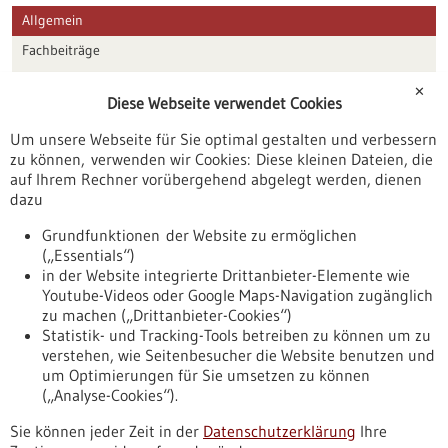
Allgemein
Fachbeiträge
Förderungen
✕
Diese Webseite verwendet Cookies
Veranstaltungen
Um unsere Webseite für Sie optimal gestalten und verbessern
Erscheinungsdatum
zu können, verwenden wir Cookies: Diese kleinen Dateien, die
auf Ihrem Rechner vorübergehend abgelegt werden, dienen
dazu
zurücksetzen
Grundfunktionen der Website zu ermöglichen
(„Essentials“)
anzeigen
in der Website integrierte Drittanbieter-Elemente wie
Youtube-Videos oder Google Maps-Navigation zugänglich
zu machen („Drittanbieter-Cookies“)
Statistik- und Tracking-Tools betreiben zu können um zu
verstehen, wie Seitenbesucher die Website benutzen und
Nach oben
um Optimierungen für Sie umsetzen zu können
(„Analyse-Cookies“).
Sie können jeder Zeit in der
Datenschutzerklärung
Ihre
Informiert bleiben