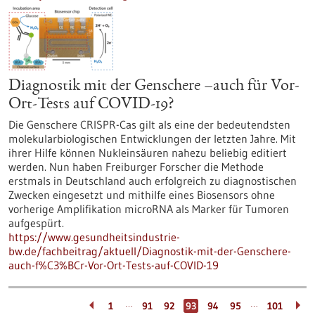
Diagnostik mit der Genschere –auch für Vor-
Ort-Tests auf COVID-19?
Die Genschere CRISPR-Cas gilt als eine der bedeutendsten
molekularbiologischen Entwicklungen der letzten Jahre. Mit
ihrer Hilfe können Nukleinsäuren nahezu beliebig editiert
werden. Nun haben Freiburger Forscher die Methode
erstmals in Deutschland auch erfolgreich zu diagnostischen
Zwecken eingesetzt und mithilfe eines Biosensors ohne
vorherige Amplifikation microRNA als Marker für Tumoren
aufgespürt.
https://www.gesundheitsindustrie-
bw.de/fachbeitrag/aktuell/Diagnostik-mit-der-Genschere-
auch-f%C3%BCr-Vor-Ort-Tests-auf-COVID-19
…
…
1
91
92
93
94
95
101