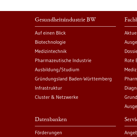
Gesundheitsindustrie BW
Fachb
Auf einen Blick
Aktue
Biotechnologie
Ausge
Medizintechnik
Dossi
Pharmazeutische Industrie
Rote 
Ausbildung/Studium
Mediz
Gründungsland Baden-Württemberg
Pharm
Infrastruktur
Diagn
Cluster & Netzwerke
Grund
Ausge
Datenbanken
Serv
Förderungen
Angeb