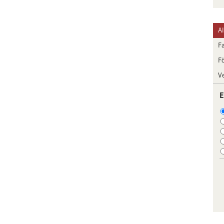
A
F
F
V
E