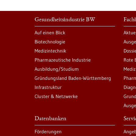
Gesundheitsindustrie BW
Fachb
Auf einen Blick
Aktue
Biotechnologie
Ausge
Medizintechnik
Dossi
Pharmazeutische Industrie
Rote 
Ausbildung/Studium
Mediz
Gründungsland Baden-Württemberg
Pharm
Infrastruktur
Diagn
Cluster & Netzwerke
Grund
Ausge
Datenbanken
Serv
Förderungen
Angeb