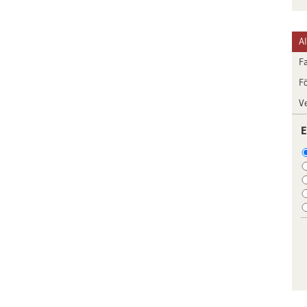
A
F
F
V
E