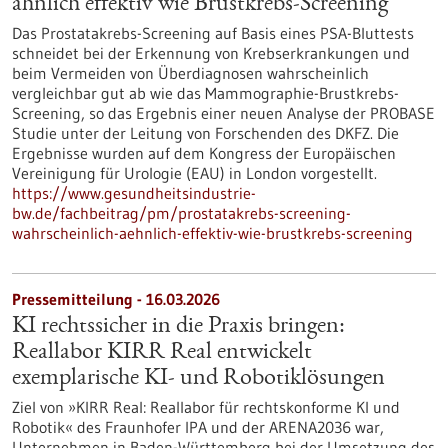
ähnlich effektiv wie Brustkrebs-Screening
Das Prostatakrebs-Screening auf Basis eines PSA-Bluttests
schneidet bei der Erkennung von Krebserkrankungen und
beim Vermeiden von Überdiagnosen wahrscheinlich
vergleichbar gut ab wie das Mammographie-Brustkrebs-
Screening, so das Ergebnis einer neuen Analyse der PROBASE
Studie unter der Leitung von Forschenden des DKFZ. Die
Ergebnisse wurden auf dem Kongress der Europäischen
Vereinigung für Urologie (EAU) in London vorgestellt.
https://www.gesundheitsindustrie-
bw.de/fachbeitrag/pm/prostatakrebs-screening-
wahrscheinlich-aehnlich-effektiv-wie-brustkrebs-screening
Pressemitteilung - 16.03.2026
KI rechtssicher in die Praxis bringen:
Reallabor KIRR Real entwickelt
exemplarische KI- und Robotiklösungen
Ziel von »KIRR Real: Reallabor für rechtskonforme KI und
Robotik« des Fraunhofer IPA und der ARENA2036 war,
Unternehmen in Baden-Württemberg bei der Umsetzung des