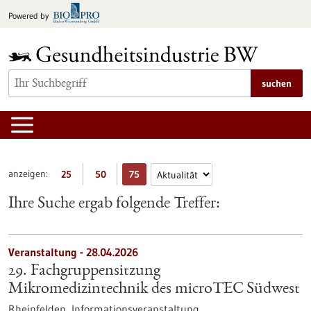
zum
Powered by
Inhalt
springen
suchen
anzeigen:
25
50
75
Ihre Suche ergab folgende Treffer:
Veranstaltung -
28.04.2026
29. Fachgruppensitzung
Mikromedizintechnik des microTEC Südwest
Rheinfelden,
Informationsveranstaltung