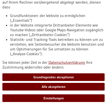
Gesundheitsnetzwerk und der Stadt.
auf Ihrem Rechner vorübergehend abgelegt werden, dienen
https://www.gesundheitsindustrie-
dazu
bw.de/fachbeitrag/pm/gemeinsam-fuer-einen-starken-
gesundheitsstandort-stadt-konstanz-investiert-biolago
Grundfunktionen der Website zu ermöglichen
(„Essentials“)
in der Website integrierte Drittanbieter-Elemente wie
Youtube-Videos oder Google Maps-Navigation zugänglich
Pressemitteilung - 12.03.2026
zu machen („Drittanbieter-Cookies“)
Wie Krebs-Immuntherapien das Herz
Statistik- und Tracking-Tools betreiben zu können um zu
beeinflussen
verstehen, wie Seitenbesucher die Website benutzen und
um Optimierungen für Sie umsetzen zu können
Mit einer Fördersumme von 1,3 Mio Euro unterstützt die
(„Analyse-Cookies“).
Hector Stiftung ein interdisziplinäres Forschungsprojekt zu
den kardiologischen Nebenwirkungen sogenannter
Sie können jeder Zeit in der
Datenschutzerklärung
Ihre
Checkpoint‑Inhibitoren. Das Konsortium mit Partnern an der
Zustimmung widerrufen oder ändern.
Medizinischen Fakultät Heidelberg, am DKFZ, dem Max-
Delbrück Zentrum in Berlin und dem Universitätsklinikum
Grundlegendes akzeptieren
Schleswig-Holstein untersucht, warum diese
Krebstherapeutika das Risiko für die Koronare Herzkrankheit
Alle akzeptieren
erhöhen können.
https://www.gesundheitsindustrie-
Einstellungen
bw.de/fachbeitrag/pm/wie-krebs-immuntherapien-das-herz-
beeinflussen