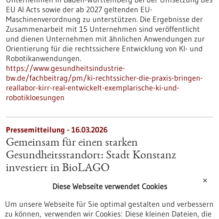
EU AI Acts sowie der ab 2027 geltenden EU-
Maschinenverordnung zu unterstützen. Die Ergebnisse der
Zusammenarbeit mit 15 Unternehmen sind veröffentlicht
und dienen Unternehmen mit ähnlichen Anwendungen zur
Orientierung für die rechtssichere Entwicklung von KI- und
Robotikanwendungen.
https://www.gesundheitsindustrie-
bw.de/fachbeitrag/pm/ki-rechtssicher-die-praxis-bringen-
reallabor-kirr-real-entwickelt-exemplarische-ki-und-
robotikloesungen
Pressemitteilung - 16.03.2026
Gemeinsam für einen starken
Gesundheitsstandort: Stadt Konstanz
investiert in BioLAGO
✕
Der BioLAGO e.V. erhält von der Stadt Konstanz eine Beihilfe
Diese Webseite verwendet Cookies
in Höhe von 70.000 Euro für das Jahr 2026. Die erneute
Förderung unterstreicht das langjährige Vertrauen und die
Um unsere Webseite für Sie optimal gestalten und verbessern
enge, konstruktive Zusammenarbeit zwischen dem
zu können, verwenden wir Cookies: Diese kleinen Dateien, die