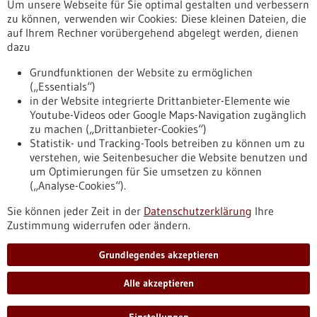
Um unsere Webseite für Sie optimal gestalten und verbessern
Erscheinungsdatum
zu können, verwenden wir Cookies: Diese kleinen Dateien, die
auf Ihrem Rechner vorübergehend abgelegt werden, dienen
dazu
zurücksetzen
Grundfunktionen der Website zu ermöglichen
(„Essentials“)
anzeigen
in der Website integrierte Drittanbieter-Elemente wie
Youtube-Videos oder Google Maps-Navigation zugänglich
zu machen („Drittanbieter-Cookies“)
Statistik- und Tracking-Tools betreiben zu können um zu
verstehen, wie Seitenbesucher die Website benutzen und
Nach oben
um Optimierungen für Sie umsetzen zu können
(„Analyse-Cookies“).
Sie können jeder Zeit in der
Datenschutzerklärung
Ihre
Informiert bleiben
Zustimmung widerrufen oder ändern.
Newsletter abonnieren
Grundlegendes akzeptieren
Alle akzeptieren
2026
©