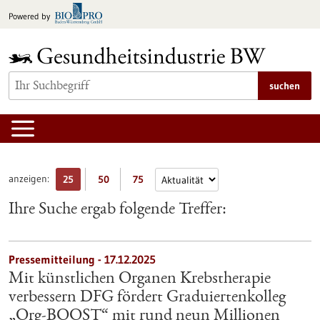
zum
Powered by
Inhalt
springen
suchen
anzeigen:
25
50
75
Ihre Suche ergab folgende Treffer:
Pressemitteilung - 17.12.2025
Mit künstlichen Organen Krebstherapie
verbessern DFG fördert Graduiertenkolleg
„Org-BOOST“ mit rund neun Millionen