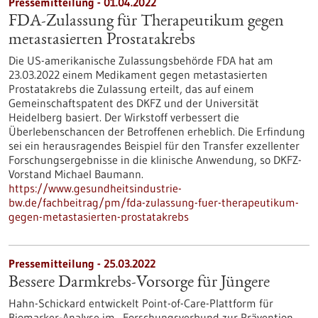
Pressemitteilung - 01.04.2022
FDA-Zulassung für Therapeutikum gegen
metastasierten Prostatakrebs
Die US-amerikanische Zulassungsbehörde FDA hat am
23.03.2022 einem Medikament gegen metastasierten
Prostatakrebs die Zulassung erteilt, das auf einem
Gemeinschaftspatent des DKFZ und der Universität
Heidelberg basiert. Der Wirkstoff verbessert die
Überlebenschancen der Betroffenen erheblich. Die Erfindung
sei ein herausragendes Beispiel für den Transfer exzellenter
Forschungsergebnisse in die klinische Anwendung, so DKFZ-
Vorstand Michael Baumann.
https://www.gesundheitsindustrie-
bw.de/fachbeitrag/pm/fda-zulassung-fuer-therapeutikum-
gegen-metastasierten-prostatakrebs
Pressemitteilung - 25.03.2022
Bessere Darmkrebs-Vorsorge für Jüngere
Hahn-Schickard entwickelt Point-of-Care-Plattform für
Biomarker-Analyse im „Forschungsverbund zur Prävention