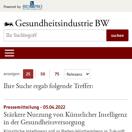
zum
Powered by
Inhalt
springen
suchen
anzeigen:
25
50
75
Ihre Suche ergab folgende Treffer:
Pressemitteilung - 05.04.2022
Stärkere Nutzung von Künstlicher Intelligenz
in der Gesundheitsversorgung
Künstliche Intelligenz soll in Baden-Württemberg in Zukunft