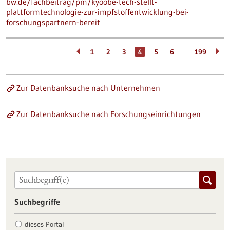
bw.de/fachbeitrag/pm/kyoobe-tech-stellt-
plattformtechnologie-zur-impfstoffentwicklung-bei-
forschungspartnern-bereit
…
1
2
3
4
5
6
199
Zur Datenbanksuche nach Unternehmen
Zur Datenbanksuche nach Forschungseinrichtungen
Suchbegriffe
dieses Portal