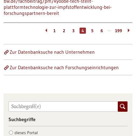
bw.de/fachbeitrag/pm/kyoobe-tech-stellt-
plattformtechnologie-zur-impfstoffentwicklung-bei-
forschungspartnern-bereit
…
1
2
3
4
5
6
199
Zur Datenbanksuche nach Unternehmen
Zur Datenbanksuche nach Forschungseinrichtungen
Suchbegriffe
dieses Portal