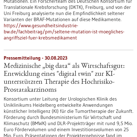
Mutationen. Ein Forscherteam des Deutschen Konsortium für
Translationale Krebsforschung (DKTK), Freiburg, und von der
Uni Freiburg analysierte nun die Empfindlichkeit seltener
Varianten der BRAF-Mutationen auf diese Medikamente.
https://www.gesundheitsindustrie-
bw.de/fachbeitrag/pm/seltene-mutation-ist-moegliches-
angriffsziel-fuer-krebsmedikament
Pressemitteilung - 30.08.2023
Medizinische „big data“ als Wirtschaftsgut:
Entwicklung eines "digital twin" zur KI-
unterstützten Therapie des Hochrisiko-
Prostatakarzinoms
Konsortium unter Leitung der Urologischen Klinik des
Uniklinikums Heidelberg entwickelte Anwendungen
künstlicher Intelligenz (KI) für die Tumortherapie der Zukunft.
Förderung durch Bundesministerium für Wirtschaft und
Klimaschutz (BMWK) und DLR-Projektträger mit rund 9,5 Mio.
Euro Fördervolumen und einem Investitionsvolumen von 25
Mio. Euro. Präsentationen der Projektergebnisse fand im