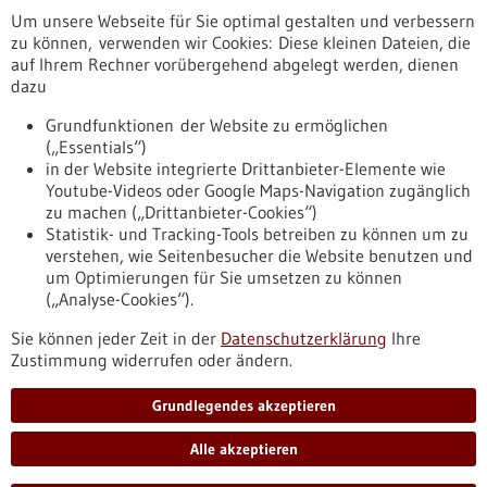
Um unsere Webseite für Sie optimal gestalten und verbessern
Erscheinungsdatum
zu können, verwenden wir Cookies: Diese kleinen Dateien, die
auf Ihrem Rechner vorübergehend abgelegt werden, dienen
dazu
zurücksetzen
Grundfunktionen der Website zu ermöglichen
(„Essentials“)
anzeigen
in der Website integrierte Drittanbieter-Elemente wie
Youtube-Videos oder Google Maps-Navigation zugänglich
zu machen („Drittanbieter-Cookies“)
Statistik- und Tracking-Tools betreiben zu können um zu
verstehen, wie Seitenbesucher die Website benutzen und
Nach oben
um Optimierungen für Sie umsetzen zu können
(„Analyse-Cookies“).
Sie können jeder Zeit in der
Datenschutzerklärung
Ihre
Informiert bleiben
Zustimmung widerrufen oder ändern.
Newsletter abonnieren
Grundlegendes akzeptieren
Alle akzeptieren