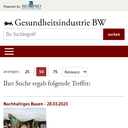
zum
Powered by
Inhalt
springen
suchen
anzeigen:
25
50
75
Ihre Suche ergab folgende Treffer:
Nachhaltiges Bauen - 28.03.2023