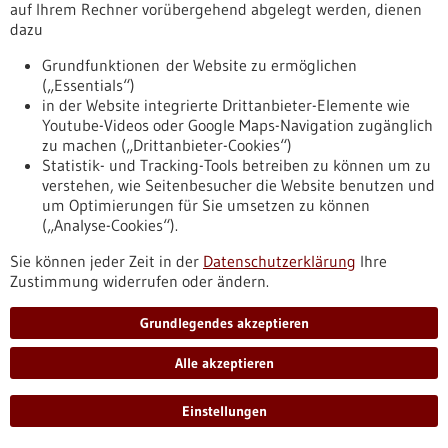
auf Ihrem Rechner vorübergehend abgelegt werden, dienen
Vitamin D-angereicherte Lebensmittel
dazu
könnten Krebssterblichkeit senken
Wissenschaftler im Deutschen Krebsforschungszentrum
Grundfunktionen der Website zu ermöglichen
(DKFZ) zeigen mit einer Modellrechnung, dass eine
(„Essentials“)
Anreicherung von Lebensmitteln mit Vitamin D die
in der Website integrierte Drittanbieter-Elemente wie
Krebssterblichkeit ähnlich effektiv senken könnte wie eine
Youtube-Videos oder Google Maps-Navigation zugänglich
Substitution in Form von Vitaminpräparaten.
zu machen („Drittanbieter-Cookies“)
https://www.gesundheitsindustrie-
Statistik- und Tracking-Tools betreiben zu können um zu
bw.de/fachbeitrag/pm/vitamin-d-angereicherte-
verstehen, wie Seitenbesucher die Website benutzen und
lebensmittel-koennten-krebssterblichkeit-senken
um Optimierungen für Sie umsetzen zu können
(„Analyse-Cookies“).
Sie können jeder Zeit in der
Datenschutzerklärung
Ihre
Forum Gesundheitsstandort Baden-Württemberg
Zustimmung widerrufen oder ändern.
Umfrage Welcome Center Sozialwirtschaft
Grundlegendes akzeptieren
https://www.forum-gesundheitsstandort-
bw.de/akteure/umfrage-welcome-center-sozialwirtschaft
Alle akzeptieren
Einstellungen
Pressemitteilung - 24.11.2021
Wirtschaftskongress „BW meets UK“: Mit