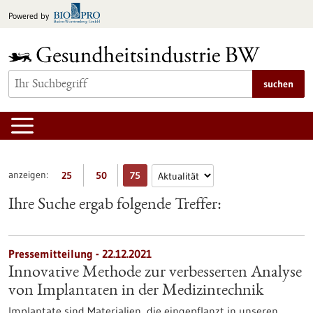
zum
Powered by
Inhalt
springen
suchen
anzeigen:
25
50
75
Ihre Suche ergab folgende Treffer:
Pressemitteilung - 22.12.2021
Innovative Methode zur verbesserten Analyse
von Implantaten in der Medizintechnik
Implantate sind Materialien, die eingepflanzt in unseren