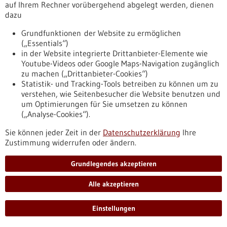
https://www.gesundheitsindustrie-
auf Ihrem Rechner vorübergehend abgelegt werden, dienen
bw.de/fachbeitrag/pm/wie-krebs-immuntherapien-das-herz-
dazu
beeinflussen
Grundfunktionen der Website zu ermöglichen
(„Essentials“)
in der Website integrierte Drittanbieter-Elemente wie
Pressemitteilung - 12.03.2026
Youtube-Videos oder Google Maps-Navigation zugänglich
Hirnerkrankungen: Manche Nervenzellen
zu machen („Drittanbieter-Cookies“)
sind für ALS und FTD besonders anfällig
Statistik- und Tracking-Tools betreiben zu können um zu
verstehen, wie Seitenbesucher die Website benutzen und
Amyotrophe Lateralsklerose (ALS) und Frontotemporale
um Optimierungen für Sie umsetzen zu können
Demenz (FTD) gehören zu einem Spektrum
(„Analyse-Cookies“).
neurodegenerativer Erkrankungen mit überlappender
Symptomatik. Eine Gemeinsamkeit auf molekularer Ebene:
Sie können jeder Zeit in der
Datenschutzerklärung
Ihre
Ein Protein namens TDP-43 ballt sich in den Nervenzellen des
Zustimmung widerrufen oder ändern.
Gehirns zu winzig kleinen Klumpen. Forschende haben mit
Fachleuten aus dem Ausland nun festgestellt, dass diese
Grundlegendes akzeptieren
krankhaften Veränderungen vorwiegend bestimmte Zellen
betreffen.
Alle akzeptieren
https://www.gesundheitsindustrie-
bw.de/fachbeitrag/pm/hirnerkrankungen-manche-
nervenzellen-sind-fuer-als-und-ftd-besonders-anfaellig
Einstellungen