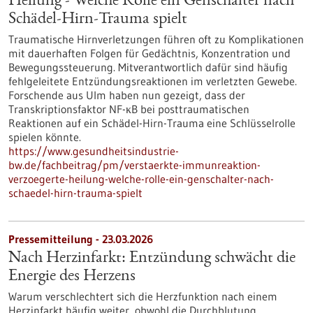
Heilung - Welche Rolle ein Genschalter nach
Schädel-Hirn-Trauma spielt
Traumatische Hirnverletzungen führen oft zu Komplikationen
mit dauerhaften Folgen für Gedächtnis, Konzentration und
Bewegungssteuerung. Mitverantwortlich dafür sind häufig
fehlgeleitete Entzündungsreaktionen im verletzten Gewebe.
Forschende aus Ulm haben nun gezeigt, dass der
Transkriptionsfaktor NF-κB bei posttraumatischen
Reaktionen auf ein Schädel-Hirn-Trauma eine Schlüsselrolle
spielen könnte.
https://www.gesundheitsindustrie-
bw.de/fachbeitrag/pm/verstaerkte-immunreaktion-
verzoegerte-heilung-welche-rolle-ein-genschalter-nach-
schaedel-hirn-trauma-spielt
Pressemitteilung - 23.03.2026
Nach Herzinfarkt: Entzündung schwächt die
Energie des Herzens
Warum verschlechtert sich die Herzfunktion nach einem
Herzinfarkt häufig weiter, obwohl die Durchblutung