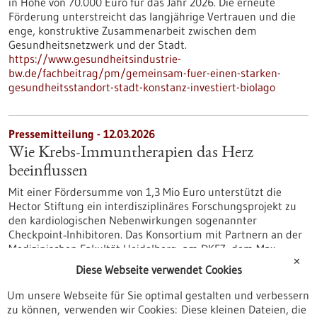
in Höhe von 70.000 Euro für das Jahr 2026. Die erneute
Förderung unterstreicht das langjährige Vertrauen und die
enge, konstruktive Zusammenarbeit zwischen dem
Gesundheitsnetzwerk und der Stadt.
https://www.gesundheitsindustrie-
bw.de/fachbeitrag/pm/gemeinsam-fuer-einen-starken-
gesundheitsstandort-stadt-konstanz-investiert-biolago
Pressemitteilung - 12.03.2026
Wie Krebs-Immuntherapien das Herz
beeinflussen
Mit einer Fördersumme von 1,3 Mio Euro unterstützt die
Hector Stiftung ein interdisziplinäres Forschungsprojekt zu
den kardiologischen Nebenwirkungen sogenannter
Checkpoint‑Inhibitoren. Das Konsortium mit Partnern an der
Medizinischen Fakultät Heidelberg, am DKFZ, dem Max-
Delbrück Zentrum in Berlin und dem Universitätsklinikum
✕
Diese Webseite verwendet Cookies
Schleswig-Holstein untersucht, warum diese
Krebstherapeutika das Risiko für die Koronare Herzkrankheit
Um unsere Webseite für Sie optimal gestalten und verbessern
erhöhen können.
zu können, verwenden wir Cookies: Diese kleinen Dateien, die