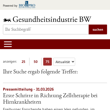
zum
Powered by
Inhalt
springen
suchen
anzeigen:
25
50
75
Ihre Suche ergab folgende Treffer:
Pressemitteilung - 31.03.2026
Erste Schritte in Richtung Zelltherapie bei
Hirnkrankheiten
Freiburger Forschende haben einen Weg gefunden, im