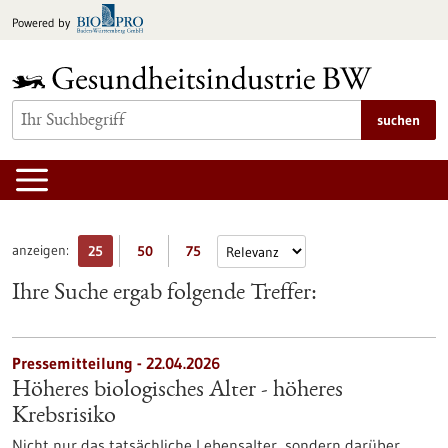
zum
Powered by
Inhalt
springen
suchen
anzeigen:
25
50
75
Ihre Suche ergab folgende Treffer:
Pressemitteilung - 22.04.2026
Höheres biologisches Alter - höheres
Krebsrisiko
Nicht nur das tatsächliche Lebensalter, sondern darüber