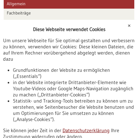
Allgemein
Fachbeiträge
Förderungen
✕
Diese Webseite verwendet Cookies
Veranstaltungen
Um unsere Webseite für Sie optimal gestalten und verbessern
Erscheinungsdatum
zu können, verwenden wir Cookies: Diese kleinen Dateien, die
auf Ihrem Rechner vorübergehend abgelegt werden, dienen
dazu
zurücksetzen
Grundfunktionen der Website zu ermöglichen
(„Essentials“)
anzeigen
in der Website integrierte Drittanbieter-Elemente wie
Youtube-Videos oder Google Maps-Navigation zugänglich
zu machen („Drittanbieter-Cookies“)
Statistik- und Tracking-Tools betreiben zu können um zu
verstehen, wie Seitenbesucher die Website benutzen und
Nach oben
um Optimierungen für Sie umsetzen zu können
(„Analyse-Cookies“).
Sie können jeder Zeit in der
Datenschutzerklärung
Ihre
Informiert bleiben
Zustimmung widerrufen oder ändern.