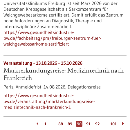
Universitätsklinikums Freiburg ist seit März 2026 von der
Deutschen Krebsgesellschaft als Sarkomzentrum für
Weichgewebesarkome zertifiziert. Damit erfüllt das Zentrum
hohe Anforderungen an Diagnostik, Therapie und
interdisziplinäre Zusammenarbeit.
https://www.gesundheitsindustrie-
bw.de/fachbeitrag/pm/freiburger-zentrum-fuer-
weichgewebssarkome-zertifiziert
Veranstaltung -
13.10.2026
-
15.10.2026
Markterkundungsreise: Medizintechnik nach
Frankreich
Paris,
Anmeldefrist:
14.08.2026,
Delegationsreise
https://www.gesundheitsindustrie-
bw.de/veranstaltung/markterkundungsreise-
medizintechnik-nach-frankreich-1
…
…
1
88
89
90
91
92
101