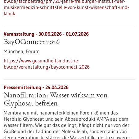
bw.de/fachbeitrag/pm/20-jahre-freiburger-institut-fuer-
musikermedizin-schnittstelle-von-kunst-wissenschaft-und-
klinik
Veranstaltung -
30.06.2026
-
01.07.2026
BayOConnect 2026
München,
Forum
https://www.gesundheitsindustrie-
bw.de/veranstaltung/bayoconnect-2026
Pressemitteilung - 24.04.2026
Nanofiltration: Wasser wirksam von
Glyphosat befreien
Membranen mit nanometerkleinen Poren können das
Herbizid Glyphosat und sein Abbauprodukt AMPA aus dem
Wasser filtern. Wie gut das gelingt, hängt nicht nur von der
Größe und der Ladung der Moleküle ab, sondern auch von
deren Hydration: Je stärker die Wasserhülle, desto schwerer