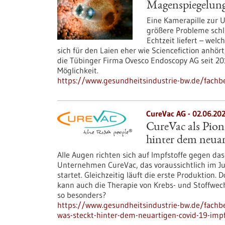
Magenspiegelung
Eine Kamerapille zur U
größere Probleme schlu
Echtzeit liefert – wel
sich für den Laien eher wie Sciencefiction anhört
die Tübinger Firma Ovesco Endoscopy AG seit 20
Möglichkeit.
https://www.gesundheitsindustrie-bw.de/fachb
CureVac AG - 02.06.20
CureVac als Pio
hinter dem neua
Alle Augen richten sich auf Impfstoffe gegen das 
Unternehmen CureVac, das voraussichtlich im Ju
startet. Gleichzeitig läuft die erste Produktion
kann auch die Therapie von Krebs- und Stoffwe
so besonders?
https://www.gesundheitsindustrie-bw.de/fachbei
was-steckt-hinter-dem-neuartigen-covid-19-impf