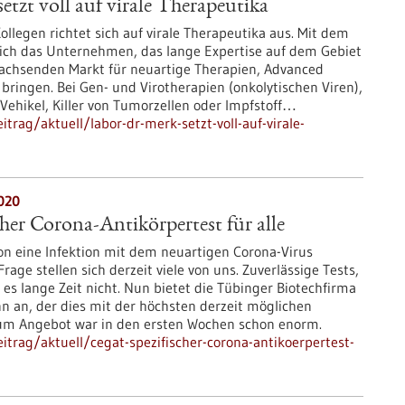
etzt voll auf virale Therapeutika
ollegen richtet sich auf virale Therapeutika aus. Mit dem
sich das Unternehmen, das lange Expertise auf dem Gebiet
 wachsenden Markt für neuartige Therapien, Advanced
 bringen. Bei Gen- und Virotherapien (onkolytischen Viren),
 Vehikel, Killer von Tumorzellen oder Impfstoff…
rag/aktuell/labor-dr-merk-setzt-voll-auf-virale-
020
her Corona-Antikörpertest für alle
hon eine Infektion mit dem neuartigen Corona-Virus
age stellen sich derzeit viele von uns. Zuverlässige Tests,
 es lange Zeit nicht. Nun bietet die Tübinger Biotechfirma
n an, der dies mit der höchsten derzeit möglichen
zum Angebot war in den ersten Wochen schon enorm.
trag/aktuell/cegat-spezifischer-corona-antikoerpertest-