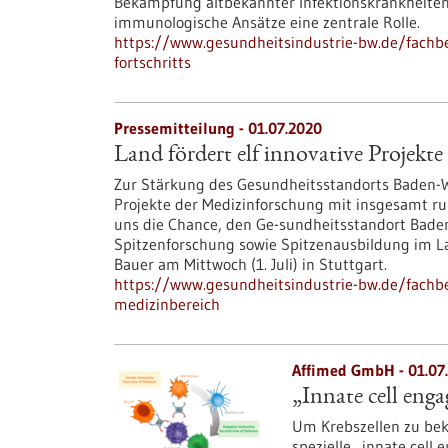
Bekämpfung altbekannter Infektionskrankheiten 
immunologische Ansätze eine zentrale Rolle.
https://www.gesundheitsindustrie-bw.de/fachbe
fortschritts
Pressemitteilung - 01.07.2020
Land fördert elf innovative Projekt
Zur Stärkung des Gesundheitsstandorts Baden-W
Projekte der Medizinforschung mit insgesamt run
uns die Chance, den Ge-sundheitsstandort Bade
Spitzenforschung sowie Spitzenausbildung im La
Bauer am Mittwoch (1. Juli) in Stuttgart.
https://www.gesundheitsindustrie-bw.de/fachbei
medizinbereich
Affimed GmbH - 01.07
„Innate cell eng
Um Krebszellen zu be
spezielle „innate cell