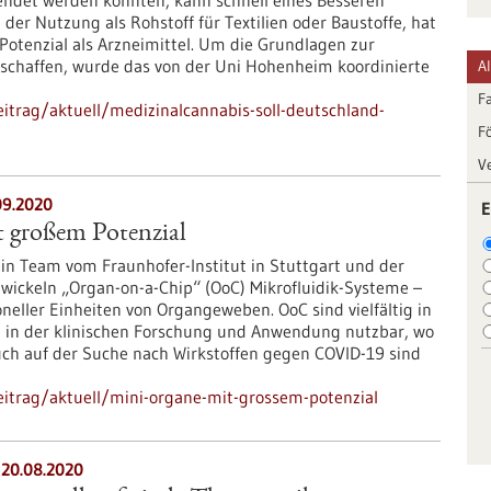
endet werden könnten, kann schnell eines Besseren
der Nutzung als Rohstoff für Textilien oder Baustoffe, hat
 Potenzial als Arzneimittel. Um die Grundlagen zur
schaffen, wurde das von der Uni Hohenheim koordinierte
A
F
itrag/aktuell/medizinalcannabis-soll-deutschland-
F
V
09.2020
E
 großem Potenzial
sein Team vom Fraunhofer-Institut in Stuttgart und der
twickeln „Organ-on-a-Chip“ (OoC) Mikrofluidik-Systeme –
eller Einheiten von Organgeweben. OoC sind vielfältig in
 in der klinischen Forschung und Anwendung nutzbar, wo
uch auf der Suche nach Wirkstoffen gegen COVID-19 sind
itrag/aktuell/mini-organe-mit-grossem-potenzial
 20.08.2020