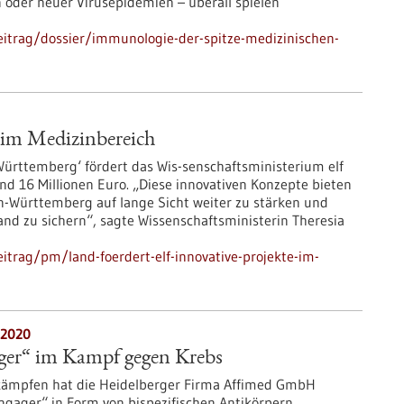
oder neuer Virusepidemien – überall spielen
itrag/dossier/immunologie-der-spitze-medizinischen-
e im Medizinbereich
ürttemberg‘ fördert das Wis-senschaftsministerium elf
d 16 Millionen Euro. „Diese innovativen Konzepte bieten
n-Württemberg auf lange Sicht weiter zu stärken und
nd zu sichern“, sagte Wissenschaftsministerin Theresia
trag/pm/land-foerdert-elf-innovative-projekte-im-
.2020
ager“ im Kampf gegen Krebs
kämpfen hat die Heidelberger Firma Affimed GmbH
 engager“ in Form von bispezifischen Antikörpern