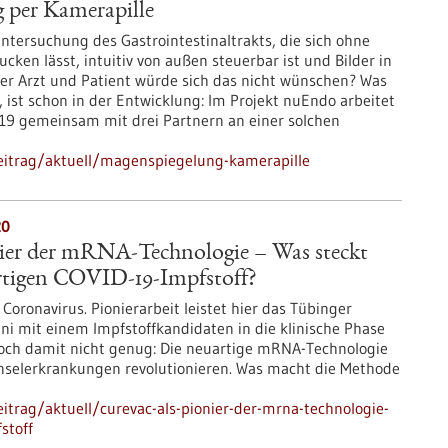
 per Kamerapille
ntersuchung des Gastrointestinaltrakts, die sich ohne
cken lässt, intuitiv von außen steuerbar ist und Bilder in
cher Arzt und Patient würde sich das nicht wünschen? Was
, ist schon in der Entwicklung: Im Projekt nuEndo arbeitet
19 gemeinsam mit drei Partnern an einer solchen
eitrag/aktuell/magenspiegelung-kamerapille
20
nier der mRNA-Technologie – Was steckt
rtigen COVID-19-Impfstoff?
Coronavirus. Pionierarbeit leistet hier das Tübinger
ni mit einem Impfstoffkandidaten in die klinische Phase
. Doch damit nicht genug: Die neuartige mRNA-Technologie
chselerkrankungen revolutionieren. Was macht die Methode
trag/aktuell/curevac-als-pionier-der-mrna-technologie-
stoff