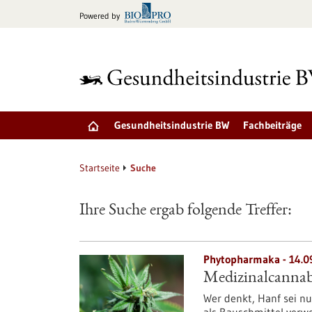
zum
Powered by
Inhalt
springen
Gesundheitsindustrie BW
Fachbeiträge
Startseite
Suche
Ihre Suche ergab folgende Treffer:
Phytopharmaka - 14.0
Medizinalcannabi
Wer denkt, Hanf sei nur