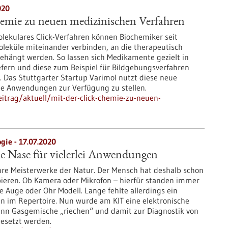
020
hemie zu neuen medizinischen Verfahren
olekulares Click-Verfahren können Biochemiker seit
leküle miteinander verbinden, an die therapeutisch
ehängt werden. So lassen sich Medikamente gezielt in
efern und diese zum Beispiel für Bildgebungsverfahren
 Das Stuttgarter Startup Varimol nutzt diese neue
e Anwendungen zur Verfügung zu stellen.
itrag/aktuell/mit-der-click-chemie-zu-neuen-
gie - 17.07.2020
he Nase für vielerlei Anwendungen
re Meisterwerke der Natur. Der Mensch hat deshalb schon
opieren. Ob Kamera oder Mikrofon – hierfür standen immer
ie Auge oder Ohr Modell. Lange fehlte allerdings ein
nn im Repertoire. Nun wurde am KIT eine elektronische
kann Gasgemische „riechen“ und damit zur Diagnostik von
gesetzt werden.