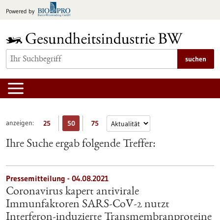
zum
Powered by
Inhalt
springen
suchen
anzeigen:
25
50
75
Ihre Suche ergab folgende Treffer:
Pressemitteilung - 04.08.2021
Coronavirus kapert antivirale
Immunfaktoren SARS-CoV-2 nutzt
Interferon-induzierte Transmembranproteine