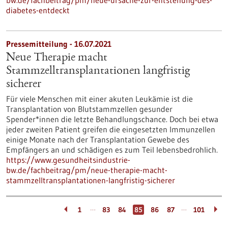
bw.de/fachbeitrag/pm/neue-ursache-zur-entstehung-des-
diabetes-entdeckt
Pressemitteilung - 16.07.2021
Neue Therapie macht
Stammzelltransplantationen langfristig
sicherer
Für viele Menschen mit einer akuten Leukämie ist die
Transplantation von Blutstammzellen gesunder
Spender*innen die letzte Behandlungschance. Doch bei etwa
jeder zweiten Patient greifen die eingesetzten Immunzellen
einige Monate nach der Transplantation Gewebe des
Empfängers an und schädigen es zum Teil lebensbedrohlich.
https://www.gesundheitsindustrie-
bw.de/fachbeitrag/pm/neue-therapie-macht-
stammzelltransplantationen-langfristig-sicherer
…
…
1
83
84
85
86
87
101