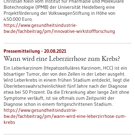
Christian Klein vom Institut für Pharmazie und Molekulare
Biotechnologie (IPMB) der Universität Heidelberg eine
Projektförderung der VolkswagenStiftung in Höhe von
450.000 Euro.
https://www.gesundheitsindustrie-
bw.de/fachbeitrag/pm/innovative-wirkstoffforschung
Pressemitteilung - 20.08.2021
Wann wird eine Leberzirrhose zum Krebs?
Ein Leberkarzinom (Hepatozelluläres Karzinom, HCC) ist ein
bösartiger Tumor, der von den Zellen in der Leber ausgeht.
Wird Leberkrebs in einem frühen Stadium entdeckt, liegt die
Überlebenswahrscheinlichkeit fünf Jahre nach der Diagnose
etwa bei 50 Prozent. Da die Erkrankung aber lange Zeit ohne
Symptome verläuft, ist sie oftmals zum Zeitpunkt der
Diagnose schon in einem fortgeschrittenen Stadium.
https://www.gesundheitsindustrie-
bw.de/fachbeitrag/pm/wann-wird-eine-leberzirrhose-zum-
krebs