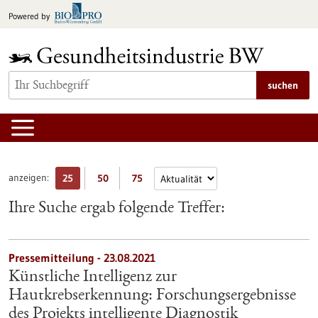
zum
Powered by
Inhalt
springen
suchen
anzeigen:
25
50
75
Ihre Suche ergab folgende Treffer:
Pressemitteilung - 23.08.2021
Künstliche Intelligenz zur
Hautkrebserkennung: Forschungsergebnisse
des Projekts intelligente Diagnostik