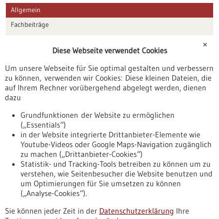
Allgemein
Fachbeiträge
Förderungen
✕
Diese Webseite verwendet Cookies
Veranstaltungen
Um unsere Webseite für Sie optimal gestalten und verbessern
Erscheinungsdatum
zu können, verwenden wir Cookies: Diese kleinen Dateien, die
auf Ihrem Rechner vorübergehend abgelegt werden, dienen
dazu
zurücksetzen
Grundfunktionen der Website zu ermöglichen
(„Essentials“)
anzeigen
in der Website integrierte Drittanbieter-Elemente wie
Youtube-Videos oder Google Maps-Navigation zugänglich
zu machen („Drittanbieter-Cookies“)
Statistik- und Tracking-Tools betreiben zu können um zu
verstehen, wie Seitenbesucher die Website benutzen und
Nach oben
um Optimierungen für Sie umsetzen zu können
(„Analyse-Cookies“).
Sie können jeder Zeit in der
Datenschutzerklärung
Ihre
Informiert bleiben