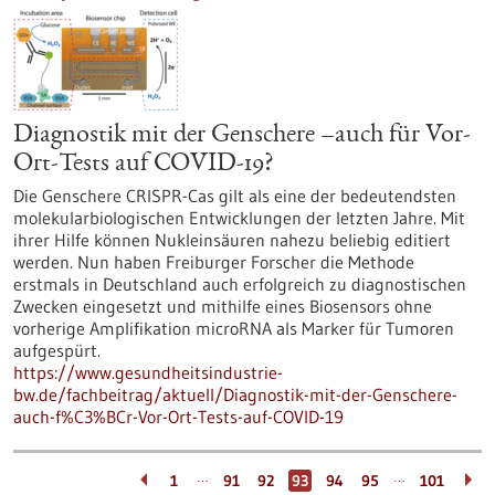
Diagnostik mit der Genschere –auch für Vor-
Ort-Tests auf COVID-19?
Die Genschere CRISPR-Cas gilt als eine der bedeutendsten
molekularbiologischen Entwicklungen der letzten Jahre. Mit
ihrer Hilfe können Nukleinsäuren nahezu beliebig editiert
werden. Nun haben Freiburger Forscher die Methode
erstmals in Deutschland auch erfolgreich zu diagnostischen
Zwecken eingesetzt und mithilfe eines Biosensors ohne
vorherige Amplifikation microRNA als Marker für Tumoren
aufgespürt.
https://www.gesundheitsindustrie-
bw.de/fachbeitrag/aktuell/Diagnostik-mit-der-Genschere-
auch-f%C3%BCr-Vor-Ort-Tests-auf-COVID-19
…
…
1
91
92
93
94
95
101