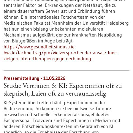
zentraler Faktor bei Erkrankungen der Netzhaut, die zu
einem dauerhaftem Sehverlust und Erblindung führen
können. Ein internationales Forscherteam von der
Medizinischen Fakultät Mannheim der Universität Heidelberg
hat nun einen bislang unbekannten molekularen
Mechanismus aufgeklärt, der zur krankhaften Neubildung
von Blutgefäßen im Auge beiträgt.
https://www.gesundheitsindustrie-
bw.de/fachbeitrag/pm/vielversprechender-ansatz-fuer-
zielgerichtete-therapien-gegen-erblindung
Pressemitteilung - 11.05.2026
Studie Vertrauen & KI: Expert:innen oft zu
skeptisch, Laien oft zu vertrauensselig
KI-Systeme übertreffen häufig Expert:innen in der
Bilderkennung. So können sie beispielsweise Tumore
inzwischen oft schneller erkennen als ausgebildetes
Fachpersonal. Trotzdem sind Expert:innen in Medizin und
anderen Entscheidungskontexten im Gebrauch von KI
zögerlich, so die Ergebnisse der Forschung von