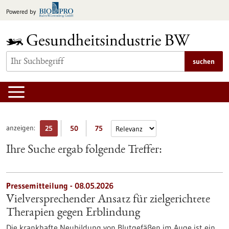
zum
Powered by
Inhalt
springen
suchen
anzeigen:
25
50
75
Ihre Suche ergab folgende Treffer:
Pressemitteilung - 08.05.2026
Vielversprechender Ansatz für zielgerichtete
Therapien gegen Erblindung
Die krankhafte Neubildung von Blutgefäßen im Auge ist ein