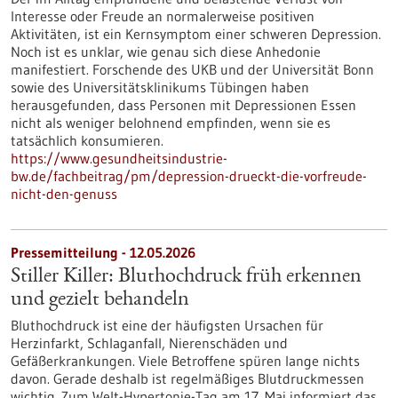
Interesse oder Freude an normalerweise positiven
Aktivitäten, ist ein Kernsymptom einer schweren Depression.
Noch ist es unklar, wie genau sich diese Anhedonie
manifestiert. Forschende des UKB und der Universität Bonn
sowie des Universitätsklinikums Tübingen haben
herausgefunden, dass Personen mit Depressionen Essen
nicht als weniger belohnend empfinden, wenn sie es
tatsächlich konsumieren.
https://www.gesundheitsindustrie-
bw.de/fachbeitrag/pm/depression-drueckt-die-vorfreude-
nicht-den-genuss
Pressemitteilung - 12.05.2026
Stiller Killer: Bluthochdruck früh erkennen
und gezielt behandeln
Bluthochdruck ist eine der häufigsten Ursachen für
Herzinfarkt, Schlaganfall, Nierenschäden und
Gefäßerkrankungen. Viele Betroffene spüren lange nichts
davon. Gerade deshalb ist regelmäßiges Blutdruckmessen
wichtig. Zum Welt-Hypertonie-Tag am 17. Mai informiert das