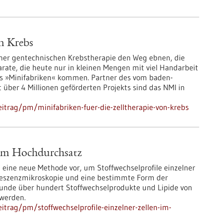
on Krebs
iner gentechnischen Krebstherapie den Weg ebnen, die
parate, die heute nur in kleinen Mengen mit viel Handarbeit
us »Minifabriken« kommen. Partner des vom baden-
über 4 Millionen geförderten Projekts sind das NMI in
itrag/pm/minifabriken-fuer-die-zelltherapie-von-krebs
n im Hochdurchsatz
eine neue Methode vor, um Stoffwechselprofile einzelner
uoreszenzmikroskopie und eine bestimmte Form der
unde über hundert Stoffwechselprodukte und Lipide von
 werden.
trag/pm/stoffwechselprofile-einzelner-zellen-im-