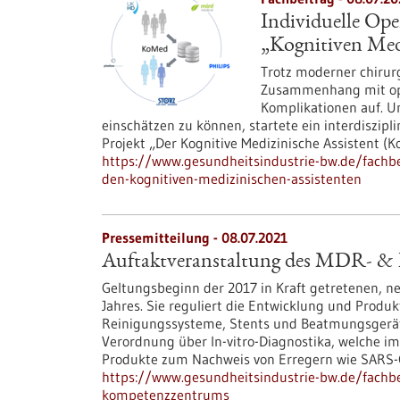
Individuelle Op
„Kognitiven Med
Trotz moderner chirur
Zusammenhang mit ope
Komplikationen auf. Um
einschätzen zu können, startete ein interdiszip
Projekt „Der Kognitive Medizinische Assistent (K
https://www.gesundheitsindustrie-bw.de/fachbei
den-kognitiven-medizinischen-assistenten
Pressemitteilung - 08.07.2021
Auftaktveranstaltung des MDR- 
Geltungsbeginn der 2017 in Kraft getretenen, 
Jahres. Sie reguliert die Entwicklung und Produ
Reinigungssysteme, Stents und Beatmungsgeräte
Verordnung über In-vitro-Diagnostika, welche 
Produkte zum Nachweis von Erregern wie SARS-Co
https://www.gesundheitsindustrie-bw.de/fachb
kompetenzzentrums