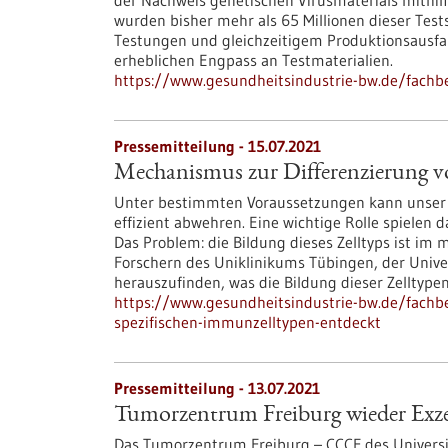
der Nachweis genetischen Virusmaterials mithilf
wurden bisher mehr als 65 Millionen dieser Tes
Testungen und gleichzeitigem Produktionsausfa
erheblichen Engpass an Testmaterialien.
https://www.gesundheitsindustrie-bw.de/fachb
Pressemitteilung - 15.07.2021
Mechanismus zur Differenzierung v
Unter bestimmten Voraussetzungen kann unser
effizient abwehren. Eine wichtige Rolle spielen 
Das Problem: die Bildung dieses Zelltyps ist im
Forschern des Uniklinikums Tübingen, der Univ
herauszufinden, was die Bildung dieser Zelltyp
https://www.gesundheitsindustrie-bw.de/fachb
spezifischen-immunzelltypen-entdeckt
Pressemitteilung - 13.07.2021
Tumorzentrum Freiburg wieder Exz
Das Tumorzentrum Freiburg – CCCF des Universit