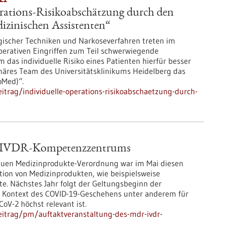
erations-Risikoabschätzung durch den
izinischen Assistenten“
gischer Techniken und Narkoseverfahren treten im
rativen Eingriffen zum Teil schwerwiegende
 das individuelle Risiko eines Patienten hierfür besser
linäres Team des Universitätsklinikums Heidelberg das
oMed)“.
trag/individuelle-operations-risikoabschaetzung-durch-
& IVDR-Kompetenzzentrums
neuen Medizinprodukte-Verordnung war im Mai diesen
ktion von Medizinprodukten, wie beispielsweise
. Nächstes Jahr folgt der Geltungsbeginn der
im Kontext des COVID-19-Geschehens unter anderem für
V-2 höchst relevant ist.
eitrag/pm/auftaktveranstaltung-des-mdr-ivdr-