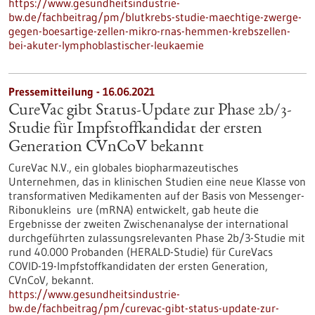
https://www.gesundheitsindustrie-
bw.de/fachbeitrag/pm/blutkrebs-studie-maechtige-zwerge-
gegen-boesartige-zellen-mikro-rnas-hemmen-krebszellen-
bei-akuter-lymphoblastischer-leukaemie
Pressemitteilung - 16.06.2021
CureVac gibt Status-Update zur Phase 2b/3-
Studie für Impfstoffkandidat der ersten
Generation CVnCoV bekannt
CureVac N.V., ein globales biopharmazeutisches
Unternehmen, das in klinischen Studien eine neue Klasse von
transformativen Medikamenten auf der Basis von Messenger-
Ribonukleins ure (mRNA) entwickelt, gab heute die
Ergebnisse der zweiten Zwischenanalyse der international
durchgeführten zulassungsrelevanten Phase 2b/3-Studie mit
rund 40.000 Probanden (HERALD-Studie) für CureVacs
COVID-19-Impfstoffkandidaten der ersten Generation,
CVnCoV, bekannt.
https://www.gesundheitsindustrie-
bw.de/fachbeitrag/pm/curevac-gibt-status-update-zur-