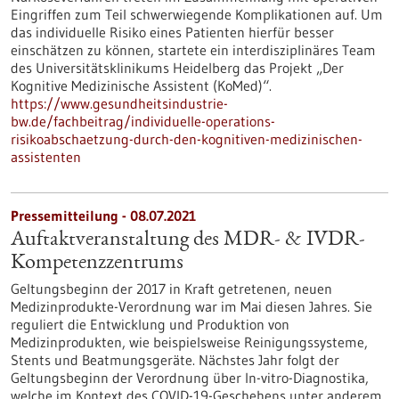
Eingriffen zum Teil schwerwiegende Komplikationen auf. Um
das individuelle Risiko eines Patienten hierfür besser
einschätzen zu können, startete ein interdisziplinäres Team
des Universitätsklinikums Heidelberg das Projekt „Der
Kognitive Medizinische Assistent (KoMed)“.
https://www.gesundheitsindustrie-
bw.de/fachbeitrag/individuelle-operations-
risikoabschaetzung-durch-den-kognitiven-medizinischen-
assistenten
Pressemitteilung - 08.07.2021
Auftaktveranstaltung des MDR- & IVDR-
Kompetenzzentrums
Geltungsbeginn der 2017 in Kraft getretenen, neuen
Medizinprodukte-Verordnung war im Mai diesen Jahres. Sie
reguliert die Entwicklung und Produktion von
Medizinprodukten, wie beispielsweise Reinigungssysteme,
Stents und Beatmungsgeräte. Nächstes Jahr folgt der
Geltungsbeginn der Verordnung über In-vitro-Diagnostika,
welche im Kontext des COVID-19-Geschehens unter anderem