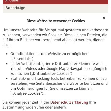
Allgemein
Fachbeiträge
Förderungen
✕
Diese Webseite verwendet Cookies
Veranstaltungen
Um unsere Webseite für Sie optimal gestalten und verbessern
Erscheinungsdatum
zu können, verwenden wir Cookies: Diese kleinen Dateien, die
auf Ihrem Rechner vorübergehend abgelegt werden, dienen
dazu
zurücksetzen
Grundfunktionen der Website zu ermöglichen
(„Essentials“)
anzeigen
in der Website integrierte Drittanbieter-Elemente wie
Youtube-Videos oder Google Maps-Navigation zugänglich
zu machen („Drittanbieter-Cookies“)
Statistik- und Tracking-Tools betreiben zu können um zu
verstehen, wie Seitenbesucher die Website benutzen und
Nach oben
um Optimierungen für Sie umsetzen zu können
(„Analyse-Cookies“).
Sie können jeder Zeit in der
Datenschutzerklärung
Ihre
Informiert bleiben
Zustimmung widerrufen oder ändern.