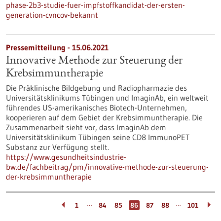
phase-2b3-studie-fuer-impfstoffkandidat-der-ersten-
generation-cvncov-bekannt
Pressemitteilung - 15.06.2021
Innovative Methode zur Steuerung der
Krebsimmuntherapie
Die Präklinische Bildgebung und Radiopharmazie des
Universitätsklinikums Tübingen und ImaginAb, ein weltweit
führendes US-amerikanisches Biotech-Unternehmen,
kooperieren auf dem Gebiet der Krebsimmuntherapie. Die
Zusammenarbeit sieht vor, dass ImaginAb dem
Universitätsklinikum Tübingen seine CD8 ImmunoPET
Substanz zur Verfügung stellt.
https://www.gesundheitsindustrie-
bw.de/fachbeitrag/pm/innovative-methode-zur-steuerung-
der-krebsimmuntherapie
…
…
1
84
85
86
87
88
101