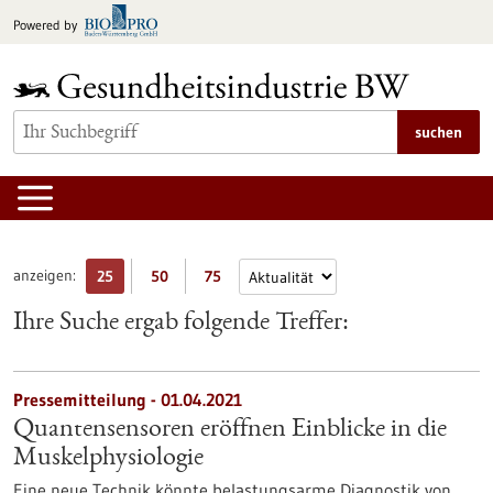
zum
Powered by
Inhalt
springen
suchen
anzeigen:
25
50
75
Ihre Suche ergab folgende Treffer:
Pressemitteilung - 01.04.2021
Quantensensoren eröffnen Einblicke in die
Muskelphysiologie
Eine neue Technik könnte belastungsarme Diagnostik von