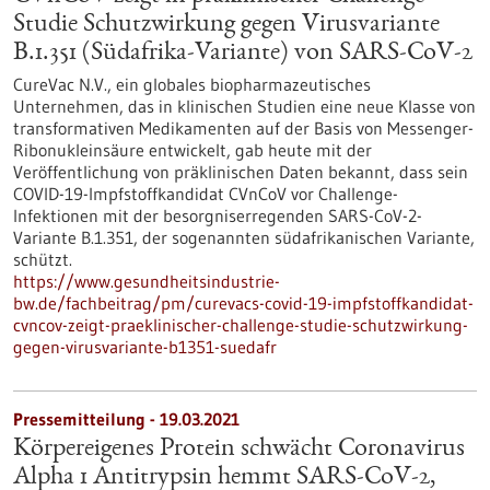
Studie Schutzwirkung gegen Virusvariante
B.1.351 (Südafrika-Variante) von SARS-CoV-2
CureVac N.V., ein globales biopharmazeutisches
Unternehmen, das in klinischen Studien eine neue Klasse von
transformativen Medikamenten auf der Basis von Messenger-
Ribonukleinsäure entwickelt, gab heute mit der
Veröffentlichung von präklinischen Daten bekannt, dass sein
COVID-19-Impfstoffkandidat CVnCoV vor Challenge-
Infektionen mit der besorgniserregenden SARS-CoV-2-
Variante B.1.351, der sogenannten südafrikanischen Variante,
schützt.
https://www.gesundheitsindustrie-
bw.de/fachbeitrag/pm/curevacs-covid-19-impfstoffkandidat-
cvncov-zeigt-praeklinischer-challenge-studie-schutzwirkung-
gegen-virusvariante-b1351-suedafr
Pressemitteilung - 19.03.2021
Körpereigenes Protein schwächt Coronavirus
Alpha 1 Antitrypsin hemmt SARS-CoV-2,