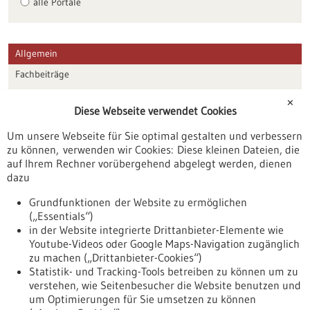
alle Portale
Allgemein
Fachbeiträge
Förderungen
✕
Diese Webseite verwendet Cookies
Veranstaltungen
Um unsere Webseite für Sie optimal gestalten und verbessern
Erscheinungsdatum
zu können, verwenden wir Cookies: Diese kleinen Dateien, die
auf Ihrem Rechner vorübergehend abgelegt werden, dienen
dazu
zurücksetzen
Grundfunktionen der Website zu ermöglichen
(„Essentials“)
anzeigen
in der Website integrierte Drittanbieter-Elemente wie
Youtube-Videos oder Google Maps-Navigation zugänglich
zu machen („Drittanbieter-Cookies“)
Statistik- und Tracking-Tools betreiben zu können um zu
verstehen, wie Seitenbesucher die Website benutzen und
Nach oben
um Optimierungen für Sie umsetzen zu können