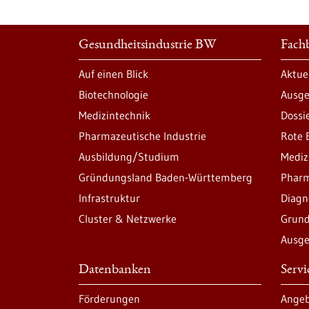
Gesundheitsindustrie BW
Fachb
Auf einen Blick
Aktue
Biotechnologie
Ausge
Medizintechnik
Dossi
Pharmazeutische Industrie
Rote 
Ausbildung/Studium
Mediz
Gründungsland Baden-Württemberg
Pharm
Infrastruktur
Diagn
Cluster & Netzwerke
Grund
Ausge
Datenbanken
Serv
Förderungen
Angeb