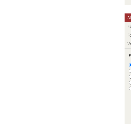
A
F
F
V
E