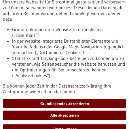
Um unsere Webseite für Sie optimal gestalten und verbessern
Erscheinungsdatum
zu können, verwenden wir Cookies: Diese kleinen Dateien, die
auf Ihrem Rechner vorübergehend abgelegt werden, dienen
dazu
zurücksetzen
Grundfunktionen der Website zu ermöglichen
(„Essentials“)
anzeigen
in der Website integrierte Drittanbieter-Elemente wie
Youtube-Videos oder Google Maps-Navigation zugänglich
zu machen („Drittanbieter-Cookies“)
Statistik- und Tracking-Tools betreiben zu können um zu
verstehen, wie Seitenbesucher die Website benutzen und
Nach oben
um Optimierungen für Sie umsetzen zu können
(„Analyse-Cookies“).
Sie können jeder Zeit in der
Datenschutzerklärung
Ihre
Informiert bleiben
Zustimmung widerrufen oder ändern.
Newsletter abonnieren
Grundlegendes akzeptieren
Alle akzeptieren
2026
©