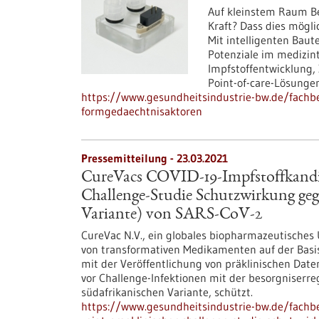
Auf kleinstem Raum Be
Kraft? Dass dies mögli
Mit intelligenten Baut
Potenziale im medizin
Impfstoffentwicklung, 
Point-of-care-Lösungen
https://www.gesundheitsindustrie-bw.de/fachbe
formgedaechtnisaktoren
Pressemitteilung - 23.03.2021
CureVacs COVID-19-Impfstoffkandid
Challenge-Studie Schutzwirkung gege
Variante) von SARS-CoV-2
CureVac N.V., ein globales biopharmazeutisches
von transformativen Medikamenten auf der Basi
mit der Veröffentlichung von präklinischen Dat
vor Challenge-Infektionen mit der besorgniserr
südafrikanischen Variante, schützt.
https://www.gesundheitsindustrie-bw.de/fachbe