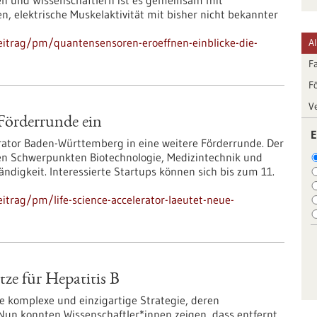
en und Wissenschaftlern ist es gemeinsam mit
, elektrische Muskelaktivität mit bisher nicht bekannter
eitrag/pm/quantensensoren-eroeffnen-einblicke-die-
A
F
F
V
 Förderrunde ein
E
lerator Baden-Württemberg in eine weitere Förderrunde. Der
den Schwerpunkten Biotechnologie, Medizintechnik und
ndigkeit. Interessierte Startups können sich bis zum 11.
trag/pm/life-science-accelerator-laeutet-neue-
tze für Hepatitis B
e komplexe und einzigartige Strategie, deren
Nun konnten Wissenschaftler*innen zeigen, dass entfernt