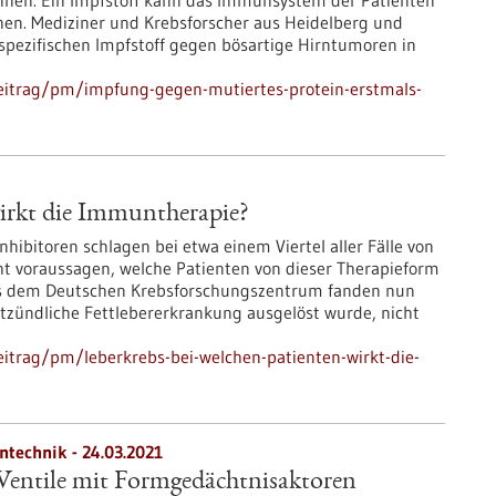
einen. Ein Impfstoff kann das Immunsystem der Patienten
en. Mediziner und Krebsforscher aus Heidelberg und
ezifischen Impfstoff gegen bösartige Hirntumoren in
eitrag/pm/impfung-gegen-mutiertes-protein-erstmals-
wirkt die Immuntherapie?
ibitoren schlagen bei etwa einem Viertel aller Fälle von
ht voraussagen, welche Patienten von dieser Therapieform
 aus dem Deutschen Krebsforschungszentrum fanden nun
ntzündliche Fettlebererkrankung ausgelöst wurde, nicht
itrag/pm/leberkrebs-bei-welchen-patienten-wirkt-die-
ntechnik - 24.03.2021
Ventile mit Formgedächtnisaktoren