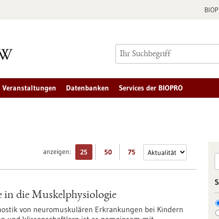
BIO
Veranstaltungen
Datenbanken
Services der BIOPRO
anzeigen:
25
50
75
S
 in die Muskelphysiologie
nostik von neuromuskulären Erkrankungen bei Kindern