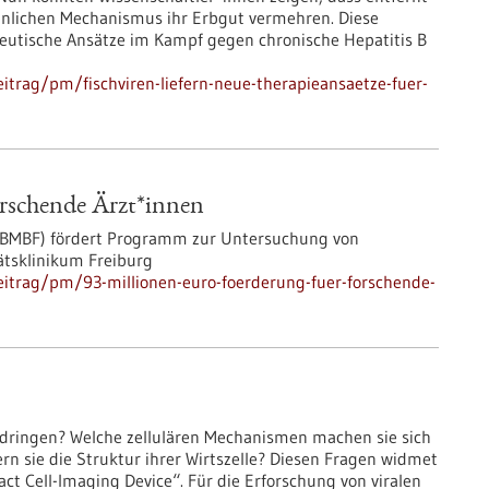
hnlichen Mechanismus ihr Erbgut vermehren. Diese
eutische Ansätze im Kampf gegen chronische Hepatitis B
trag/pm/fischviren-liefern-neue-therapieansaetze-fuer-
orschende Ärzt*innen
(BMBF) fördert Programm zur Untersuchung von
tsklinikum Freiburg
itrag/pm/93-millionen-euro-foerderung-fuer-forschende-
zudringen? Welche zellulären Mechanismen machen sie sich
n sie die Struktur ihrer Wirtszelle? Diesen Fragen widmet
ct Cell-Imaging Device“. Für die Erforschung von viralen