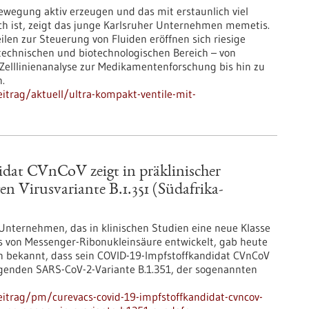
wegung aktiv erzeugen und das mit erstaunlich viel
ch ist, zeigt das junge Karlsruher Unternehmen memetis.
eilen zur Steuerung von Fluiden eröffnen sich riesige
technischen und biotechnologischen Bereich – von
Zelllinienanalyse zur Medikamentenforschung bis hin zu
.
itrag/aktuell/ultra-kompakt-ventile-mit-
at CVnCoV zeigt in präklinischer
n Virusvariante B.1.351 (Südafrika-
 Unternehmen, das in klinischen Studien eine neue Klasse
s von Messenger-Ribonukleinsäure entwickelt, gab heute
en bekannt, dass sein COVID-19-Impfstoffkandidat CVnCoV
egenden SARS-CoV-2-Variante B.1.351, der sogenannten
itrag/pm/curevacs-covid-19-impfstoffkandidat-cvncov-