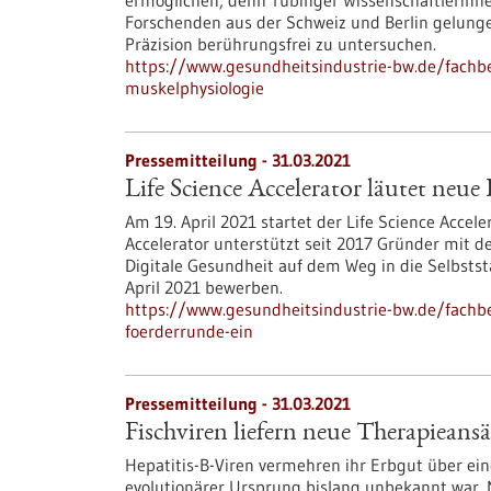
ermöglichen, denn Tübinger Wissenschaftlerinn
Forschenden aus der Schweiz und Berlin gelungen
Präzision berührungsfrei zu untersuchen.
https://www.gesundheitsindustrie-bw.de/fachb
muskelphysiologie
Pressemitteilung - 31.03.2021
Life Science Accelerator läutet neue
Am 19. April 2021 startet der Life Science Acce
Accelerator unterstützt seit 2017 Gründer mit 
Digitale Gesundheit auf dem Weg in die Selbststä
April 2021 bewerben.
https://www.gesundheitsindustrie-bw.de/fachbei
foerderrunde-ein
Pressemitteilung - 31.03.2021
Fischviren liefern neue Therapieansä
Hepatitis-B-Viren vermehren ihr Erbgut über ein
evolutionärer Ursprung bislang unbekannt war. 